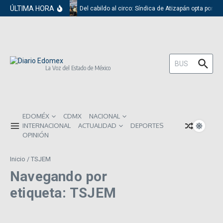
Saltar al contenido
ÚLTIMA HORA
Del cabildo al circo: Síndica de Atizapán opta por e
Buscar:
La Voz del Estado de México
EDOMÉX
CDMX
NACIONAL
INTERNACIONAL
ACTUALIDAD
DEPORTES
OPINIÓN
Inicio
/
TSJEM
Navegando por
etiqueta: TSJEM