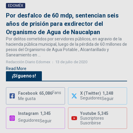
EDOMÉX
Por desfalco de 60 mdp, sentencian seis
años de prisión para exdirector del
Organismo de Agua de Naucalpan
Por delitos cometidos por servidores públicos, en agravio de la
hacienda pública municipal, luego de la pérdida de 60 millones de
pesos del Organismo de Agua Potable , Alcantarillado y
Saneamiento en ...
Redacción Diario Edomex
13 de julio de 2020
Read More
¡Síguenos!
Fans
Facebook
65,086
X (Twitter)
1,248
Seguidores
Me gusta
Seguir
Instagram
1,345
Youtube
5,345
Suscriptores
Seguidores
Seguir
Suscribirse