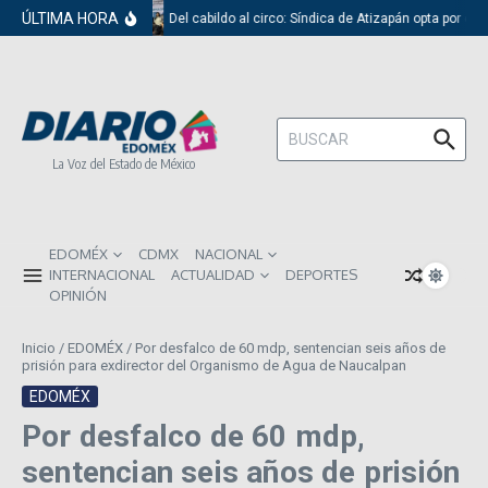
Saltar al contenido
ÚLTIMA HORA
Del cabildo al circo: Síndica de Atizapán opta por el 
Buscar:
La Voz del Estado de México
EDOMÉX
CDMX
NACIONAL
INTERNACIONAL
ACTUALIDAD
DEPORTES
OPINIÓN
Inicio
/
EDOMÉX
/
Por desfalco de 60 mdp, sentencian seis años de
prisión para exdirector del Organismo de Agua de Naucalpan
EDOMÉX
Por desfalco de 60 mdp,
sentencian seis años de prisión