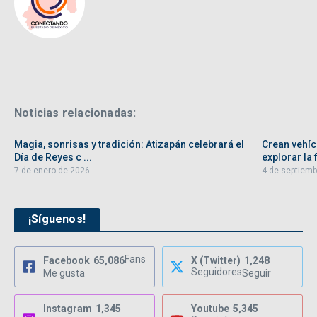
Noticias relacionadas:
Magia, sonrisas y tradición: Atizapán celebrará el
Crean vehíc
Día de Reyes c ...
explorar la f
7 de enero de 2026
4 de septiemb
¡Síguenos!
Fans
Facebook
65,086
X (Twitter)
1,248
Seguidores
Me gusta
Seguir
Instagram
1,345
Youtube
5,345