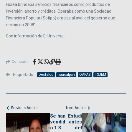
Ficrea brindaba servicios financieros como productos de
inversión, ahorro y créditos. Operaba como una Sociedad
Financiera Popular (Sofipo) gracias al aval del gobierno que
recibió en 2008”.
Con información de El Universal
Compartir
Etiquetado:
Desfalco
naucalpan
OAPAS
TSJEM
Previous Article
Next Article
Se han
Estudi
vendid
antes
o 1.3
del