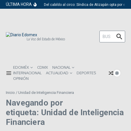
Saltar al contenido
ÚLTIMA HORA
Del cabildo al circo: Síndica de Atizapán opta por el 
Buscar:
La Voz del Estado de México
EDOMÉX
CDMX
NACIONAL
INTERNACIONAL
ACTUALIDAD
DEPORTES
OPINIÓN
Inicio
/
Unidad de Inteligencia Financiera
Navegando por
etiqueta: Unidad de Inteligencia
Financiera