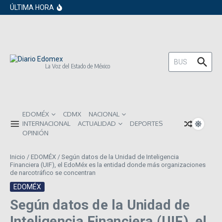
en los próximos 30 días
Saltar al contenido
ÚLTIMA HORA
Gobierno de Sheinbaum pide prestado a
inversionistas extranjeros; emite nueva
deuda externa
ISR subirá en México para 2026: Así será
el impacto directo en salarios y precios
Año Nuevo 2026: Los propósitos más
comunes entre los mexicanos
Buscar:
La Voz del Estado de México
EDOMÉX
CDMX
NACIONAL
INTERNACIONAL
ACTUALIDAD
DEPORTES
OPINIÓN
Inicio
/
EDOMÉX
/
Según datos de la Unidad de Inteligencia
Financiera (UIF), el EdoMéx es la entidad donde más organizaciones
de narcotráfico se concentran
EDOMÉX
Según datos de la Unidad de
Inteligencia Financiera (UIF), el