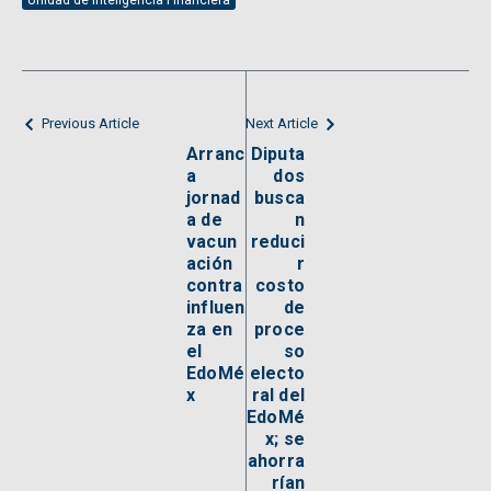
Unidad de Inteligencia Financiera
Previous Article
Next Article
Arranc
Diputa
a
dos
jornad
busca
a de
n
vacun
reduci
ación
r
contra
costo
influen
de
za en
proce
el
so
EdoMé
electo
x
ral del
EdoMé
x; se
ahorra
rían