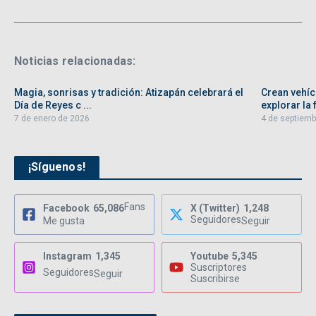
Noticias relacionadas:
Magia, sonrisas y tradición: Atizapán celebrará el
Crean vehíc
Día de Reyes c ...
explorar la f
7 de enero de 2026
4 de septiemb
¡Síguenos!
Fans
Facebook
65,086
X (Twitter)
1,248
Seguidores
Me gusta
Seguir
Instagram
1,345
Youtube
5,345
Suscriptores
Seguidores
Seguir
Suscribirse