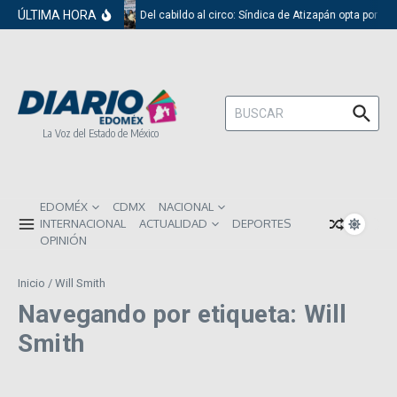
Saltar al contenido
ÚLTIMA HORA
Del cabildo al circo: Síndica de Atizapán opta por el
Buscar:
La Voz del Estado de México
EDOMÉX
CDMX
NACIONAL
INTERNACIONAL
ACTUALIDAD
DEPORTES
OPINIÓN
Inicio
/
Will Smith
Navegando por etiqueta: Will
Smith