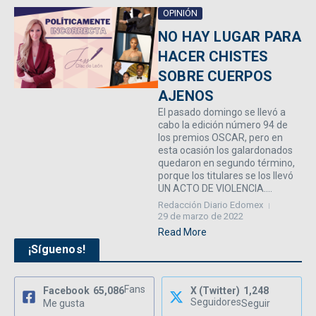
OPINIÓN
NO HAY LUGAR PARA
HACER CHISTES
SOBRE CUERPOS
AJENOS
El pasado domingo se llevó a
cabo la edición número 94 de
los premios OSCAR, pero en
esta ocasión los galardonados
quedaron en segundo término,
porque los titulares se los llevó
UN ACTO DE VIOLENCIA....
Redacción Diario Edomex
29 de marzo de 2022
Read More
¡Síguenos!
Fans
Facebook
65,086
X (Twitter)
1,248
Seguidores
Me gusta
Seguir