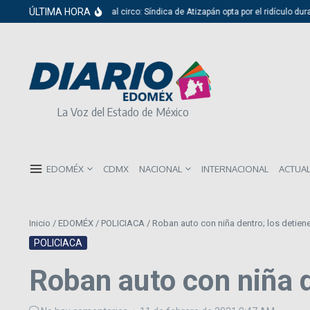
Saltar al contenido
ÚLTIMA HORA
Del cabildo al circo: Síndica de Atizapán opta por el ridículo durante
La Voz del Estado de México
EDOMÉX
CDMX
NACIONAL
INTERNACIONAL
ACTUA
Inicio
/
EDOMÉX
/
POLICIACA
/
Roban auto con niña dentro; los detiene
POLICIACA
Roban auto con niña d