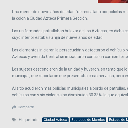
Una menor de nueve años de edad fue rescatada por policías muni
la colonia Ciudad Azteca Primera Sección.
Los uniformados patrullaban bulevar de Los Aztecas, en dicha co
cuyo interior estaba su hija de nueve años de edad.
Los elementos iniciaron la persecución y detectaron el vehículo 
Aztecas y avenida Central se impactaron contra un camión torto
Los sujetos descendieron de la unidad y huyeron, en tanto que lo
municipal, que reportaron que presentaba crisis nerviosa, pero e
Al sitio acudieron más policías municipales a bordo de patrullas
vehículos con y sin violencia ha disminuido 30.33%, lo que equi
Compartir
Etiquetado:
Ciudad Azteca
Ecatepec de Morelos
Estado de 