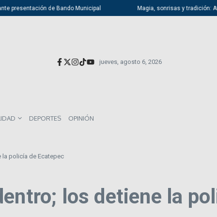
 presentación de Bando Municipal
Magia, sonrisas y tradición: Atizapá
jueves, agosto 6, 2026
LIDAD
DEPORTES
OPINIÓN
 la policía de Ecatepec
entro; los detiene la po