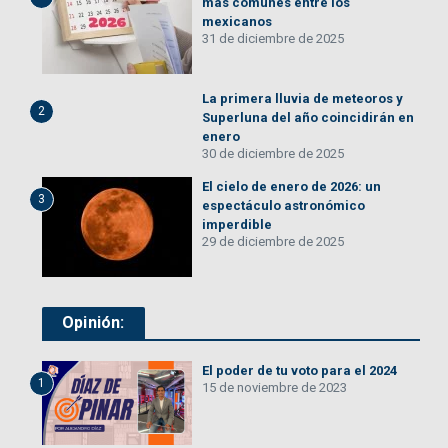
más comunes entre los
mexicanos
31 de diciembre de 2025
La primera lluvia de meteoros y
2
Superluna del año coincidirán en
enero
30 de diciembre de 2025
El cielo de enero de 2026: un
3
espectáculo astronómico
imperdible
29 de diciembre de 2025
Opinión:
El poder de tu voto para el 2024
1
15 de noviembre de 2023