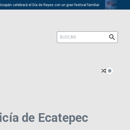
n celebrará el Día de Reyes con un gran festival familiar
Trump desc
Buscar:
licía de Ecatepec