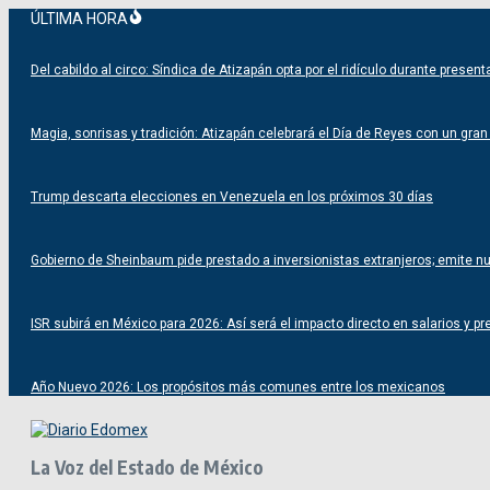
Saltar
ÚLTIMA HORA
al
contenido
Del cabildo al circo: Síndica de Atizapán opta por el ridículo durante prese
Magia, sonrisas y tradición: Atizapán celebrará el Día de Reyes con un gran f
Trump descarta elecciones en Venezuela en los próximos 30 días
Gobierno de Sheinbaum pide prestado a inversionistas extranjeros; emite 
ISR subirá en México para 2026: Así será el impacto directo en salarios y pr
Año Nuevo 2026: Los propósitos más comunes entre los mexicanos
La Voz del Estado de México