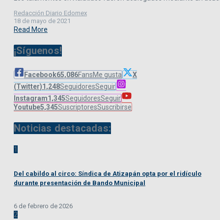
Redacción Diario Edomex
18 de mayo de 2021
Read More
¡Síguenos!
Facebook
65,086
Fans
Me gusta
X
(Twitter)
1,248
Seguidores
Seguir
Instagram
1,345
Seguidores
Seguir
Youtube
5,345
Suscriptores
Suscribirse
Noticias destacadas:
1
Del cabildo al circo: Síndica de Atizapán opta por el ridículo
durante presentación de Bando Municipal
6 de febrero de 2026
2