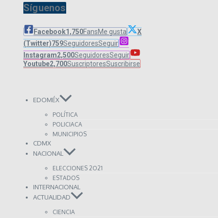
Síguenos
Facebook
1,750
Fans
Me gusta
X
(Twitter)
759
Seguidores
Seguir
Instagram
2,500
Seguidores
Seguir
Youtube
2,700
Suscriptores
Suscribirse
EDOMÉX
POLÍTICA
POLICIACA
MUNICIPIOS
CDMX
NACIONAL
ELECCIONES 2O21
ESTADOS
INTERNACIONAL
ACTUALIDAD
CIENCIA