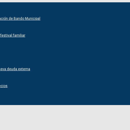
ntación de Bando Municipal
estival familiar
nueva deuda externa
ecios