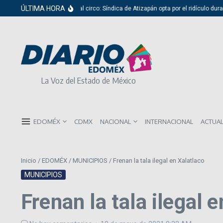
Saltar al contenido
ÚLTIMA HORA
Del cabildo al circo: Síndica de Atizapán opta por el ridículo durante
La Voz del Estado de México
EDOMÉX
CDMX
NACIONAL
INTERNACIONAL
ACTUA
Inicio
/
EDOMÉX
/
MUNICIPIOS
/
Frenan la tala ilegal en Xalatlaco
MUNICIPIOS
Frenan la tala ilegal 