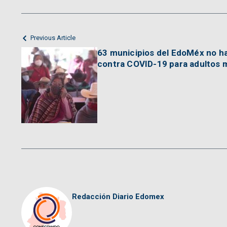
Previous Article
63 municipios del EdoMéx no h
contra COVID-19 para adultos 
Redacción Diario Edomex