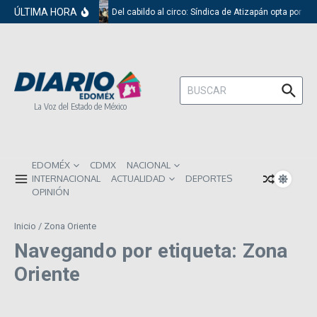
Saltar al contenido
ÚLTIMA HORA
Del cabildo al circo: Síndica de Atizapán opta por el
Buscar:
La Voz del Estado de México
EDOMÉX
CDMX
NACIONAL
INTERNACIONAL
ACTUALIDAD
DEPORTES
OPINIÓN
Inicio
/
Zona Oriente
Navegando por etiqueta: Zona
Oriente