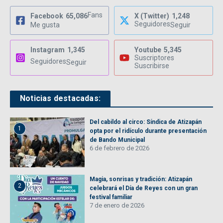
Fans
Facebook
65,086
X (Twitter)
1,248
Seguidores
Me gusta
Seguir
Instagram
1,345
Youtube
5,345
Suscriptores
Seguidores
Seguir
Suscribirse
Noticias destacadas:
Del cabildo al circo: Síndica de Atizapán
1
opta por el ridículo durante presentación
de Bando Municipal
6 de febrero de 2026
Magia, sonrisas y tradición: Atizapán
2
celebrará el Día de Reyes con un gran
festival familiar
7 de enero de 2026