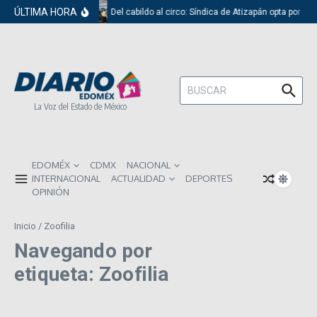
Saltar al contenido
ÚLTIMA HORA
Del cabildo al circo: Síndica de Atizapán opta por el
Buscar:
La Voz del Estado de México
EDOMÉX
CDMX
NACIONAL
INTERNACIONAL
ACTUALIDAD
DEPORTES
OPINIÓN
Inicio
/
Zoofilia
Navegando por
etiqueta: Zoofilia