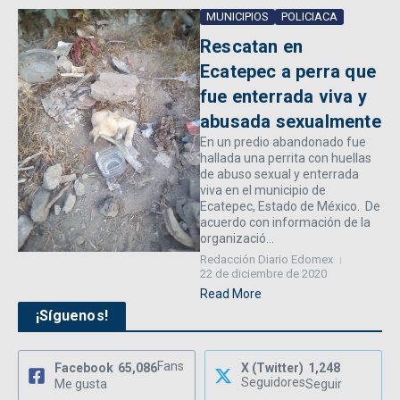
MUNICIPIOS
POLICIACA
Rescatan en
Ecatepec a perra que
fue enterrada viva y
abusada sexualmente
En un predio abandonado fue
hallada una perrita con huellas
de abuso sexual y enterrada
viva en el municipio de
Ecatepec, Estado de México. De
acuerdo con información de la
organizació...
Redacción Diario Edomex
22 de diciembre de 2020
Read More
¡Síguenos!
Fans
Facebook
65,086
X (Twitter)
1,248
Seguidores
Me gusta
Seguir