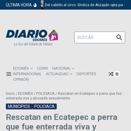
Saltar al contenido
ÚLTIMA HORA
Del cabildo al circo: Síndica de Atizapán opta por el 
Buscar:
La Voz del Estado de México
EDOMÉX
CDMX
NACIONAL
INTERNACIONAL
ACTUALIDAD
DEPORTES
OPINIÓN
Inicio
/
EDOMÉX
/
POLICIACA
/
Rescatan en Ecatepec a perra que fue
enterrada viva y abusada sexualmente
MUNICIPIOS
POLICIACA
Rescatan en Ecatepec a perra
que fue enterrada viva y