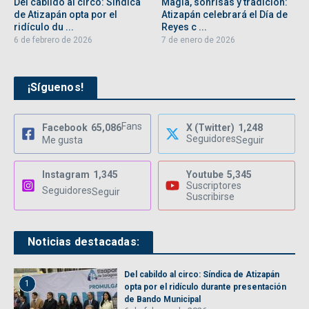
Del cabildo al circo: Síndica
Magia, sonrisas y tradición:
de Atizapán opta por el
Atizapán celebrará el Día de
ridículo du ...
Reyes c ...
6 de febrero de 2026
7 de enero de 2026
¡Síguenos!
Fans
Facebook
65,086
X (Twitter)
1,248
Seguidores
Me gusta
Seguir
Instagram
1,345
Youtube
5,345
Suscriptores
Seguidores
Seguir
Suscribirse
Noticias destacadas:
Del cabildo al circo: Síndica de Atizapán
1
opta por el ridículo durante presentación
de Bando Municipal