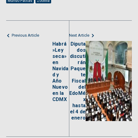
Mundo Patitas
Zoofilia
Previous Article
Next Article
Habrá
Diputa
»Ley
dos
seca»
discuti
en
rán
Navida
Paque
d y
te
Año
Fiscal
Nuevo
del
en la
EdoMé
CDMX
x
hasta
el 4 de
enero