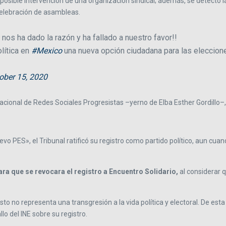
 posible intervención de una organización sindical; además, se detectó l
celebración de asambleas.
nos ha dado la razón y ha fallado a nuestro favor!!
lítica en
#Mexico
una nueva opción ciudadana para las eleccion
ober 15, 2020
acional de Redes Sociales Progresistas –yerno de Elba Esther Gordillo–, 
vo PES», el Tribunal ratificó su registro como partido político, aun cuan
ra que se revocara el registro a Encuentro Solidario,
al considerar q
o no representa una transgresión a la vida política y electoral. De esta
lo del INE sobre su registro.