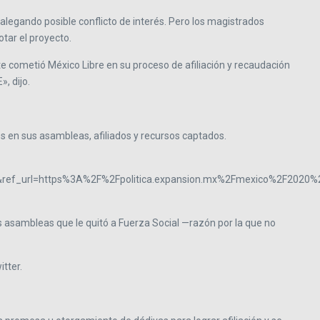
legando posible conflicto de interés. Pero los magistrados
otar el proyecto.
 cometió México Libre en su proceso de afiliación y recaudación
, dijo.
es en sus asambleas, afiliados y recursos captados.
f_url=https%3A%2F%2Fpolitica.expansion.mx%2Fmexico%2F2020%
 las asambleas que le quitó a Fuerza Social —razón por la que no
itter.