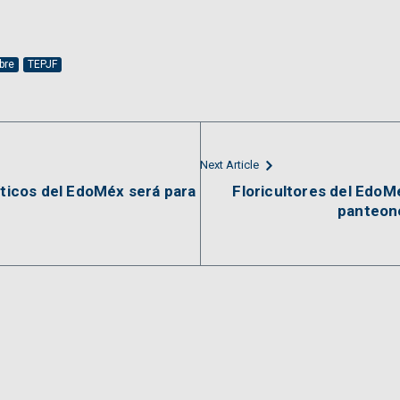
bre
TEPJF
Next Article
íticos del EdoMéx será para
Floricultores del EdoM
panteone