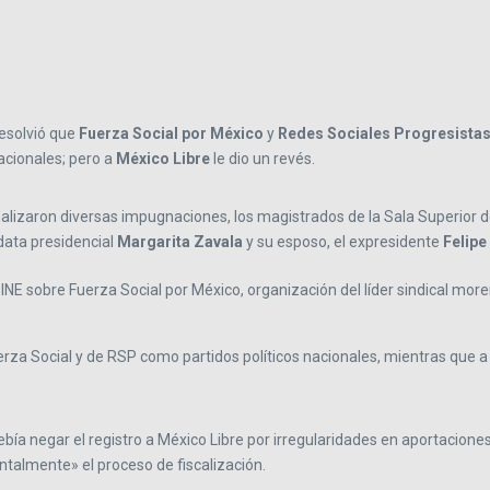
resolvió que
Fuerza Social por México
y
Redes Sociales Progresista
acionales; pero a
México Libre
le dio un revés.
alizaron diversas impugnaciones, los magistrados de la Sala Superior dete
idata presidencial
Margarita Zavala
y su esposo, el expresidente
Felipe
s INE sobre Fuerza Social por México, organización del líder sindical mor
erza Social y de RSP como partidos políticos nacionales, mientras que a 
ía negar el registro a México Libre por irregularidades en aportaciones 
talmente» el proceso de fiscalización.