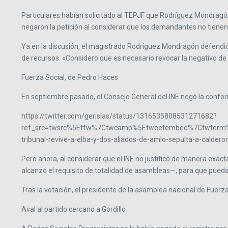
Particulares habían solicitado al TEPJF que Rodríguez Mondragón
negaron la petición al considerar que los demandantes no tienen i
Ya en la discusión, el magistrado Rodríguez Mondragón defendió
de recursos. «Considero que es necesario revocar la negativo de re
Fuerza Social, de Pedro Haces
En septiembre pasado, el Consejo General del INE negó la conform
https://twitter.com/gerislas/status/1316535808531271682?
ref_src=twsrc%5Etfw%7Ctwcamp%5Etweetembed%7Ctwterm%5
tribunal-revive-a-elba-y-dos-aliados-de-amlo-sepulta-a-caldero
Pero ahora, al considerar que el INE no justificó de manera exacta 
alcanzó el requisito de totalidad de asambleas—, para que pueda 
Tras la votación, el presidente de la asamblea nacional de Fuerza 
Aval al partido cercano a Gordillo