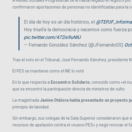
A Redes Sociales Progresistas se le había negado el registro por
confirmaron aportaciones de personas no identificadas para la 
El día de hoy es un día histórico, el
@TEPJF_informa
Hoy triunfa la democracia y nacemos como fuerza po
pic.twitter.com/472ix9uNIU
— Fernando González Sánchez (@JFernandoGS)
Oct
Tras el voto en el Tribunal, José Fernando Sánchez, presidente N
El PES se mantiene como el INE lo votó
En lo que respecta a
Encuentro Solidario
, conocido como «el nue
que se encontró la participación directa de ministros de culto.
La magistrada
Janine Otálora había presentado un proyecto pa
principio de laicidad.
Sin embargo, sus colegas de la Sala Superior consideraron que est
recursos de apelación contra el «nuevo PES» y negó revocar el fal