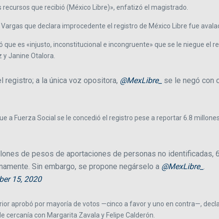
os recursos que recibió (México Libre)», enfatizó el magistrado.
 Vargas que declara improcedente el registro de México Libre fue avalad
 que es «injusto, inconstitucional e incongruente» que se le niegue el r
z y Janine Otalora.
l registro; a la única voz opositora,
@MexLibre_
se le negó con c
e a Fuerza Social se le concedió el registro pese a reportar 6.8 millon
 millones de pesos de aportaciones de personas no identificadas,
lenamente. Sin embargo, se propone negárselo a
@MexLibre_
.
ber 15, 2020
erior aprobó por mayoría de votos —cinco a favor y uno en contra—, dec
e cercanía con Margarita Zavala y Felipe Calderón.