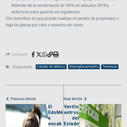
Además de la condonación al 100% en adeudos 2018 y
anteriores para quienes se regularicen.
Otro beneficio es que podrán realizar el cambio de propietario o
baja de placas por robo o siniestro sin costo.
Compartir
Etiquetado:
Estado de México
Reemplacamiento
Tenencia
Previous Article
Next Article
El
Verific
EdoMé
entros
x
del
encab
Estado