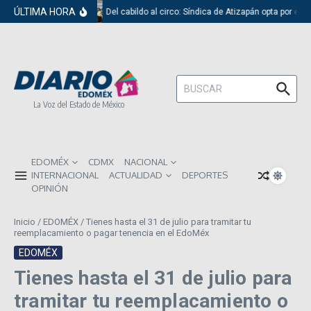
Saltar al contenido
ÚLTIMA HORA
Del cabildo al circo: Síndica de Atizapán opta por el 
Buscar:
La Voz del Estado de México
EDOMÉX
CDMX
NACIONAL
INTERNACIONAL
ACTUALIDAD
DEPORTES
OPINIÓN
Inicio
/
EDOMÉX
/
Tienes hasta el 31 de julio para tramitar tu
reemplacamiento o pagar tenencia en el EdoMéx
EDOMÉX
Tienes hasta el 31 de julio para
tramitar tu reemplacamiento o