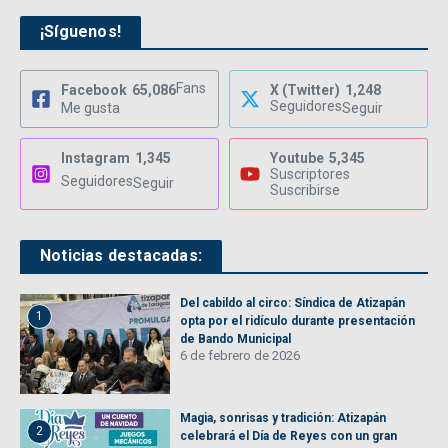
¡Síguenos!
Fans
Facebook
65,086
X (Twitter)
1,248
Seguidores
Me gusta
Seguir
Instagram
1,345
Youtube
5,345
Suscriptores
Seguidores
Seguir
Suscribirse
Noticias destacadas:
Del cabildo al circo: Síndica de Atizapán
1
opta por el ridículo durante presentación
de Bando Municipal
6 de febrero de 2026
Magia, sonrisas y tradición: Atizapán
2
celebrará el Día de Reyes con un gran