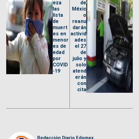
eza
de
las
Méxic
lista
o
de
reanu
muert
darán
es en
activid
menor
ades
es de
el 27
edad
de
por
julio y
COVID
solo
-19
atend
erán
con
cita
Redacción Diario Edomex