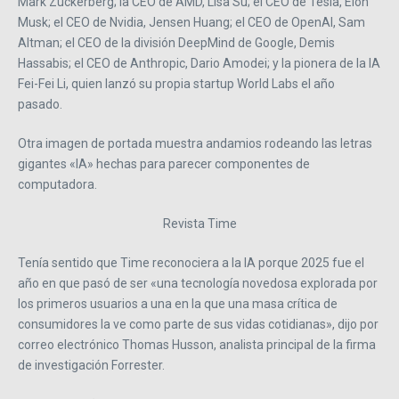
Mark Zuckerberg; la CEO de AMD, Lisa Su; el CEO de Tesla, Elon
Musk; el CEO de Nvidia, Jensen Huang; el CEO de OpenAI, Sam
Altman; el CEO de la división DeepMind de Google, Demis
Hassabis; el CEO de Anthropic, Dario Amodei; y la pionera de la IA
Fei-Fei Li, quien lanzó su propia startup World Labs el año
pasado.
Otra imagen de portada muestra andamios rodeando las letras
gigantes «IA» hechas para parecer componentes de
computadora.
Revista Time
Tenía sentido que Time reconociera a la IA porque 2025 fue el
año en que pasó de ser «una tecnología novedosa explorada por
los primeros usuarios a una en la que una masa crítica de
consumidores la ve como parte de sus vidas cotidianas», dijo por
correo electrónico Thomas Husson, analista principal de la firma
de investigación Forrester.