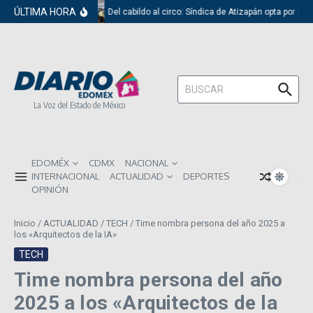
Saltar al contenido
ÚLTIMA HORA
Del cabildo al circo: Síndica de Atizapán opta por el 
Buscar:
La Voz del Estado de México
EDOMÉX
CDMX
NACIONAL
INTERNACIONAL
ACTUALIDAD
DEPORTES
OPINIÓN
Inicio
/
ACTUALIDAD
/
TECH
/
Time nombra persona del año 2025 a
los «Arquitectos de la IA»
TECH
Time nombra persona del año
2025 a los «Arquitectos de la