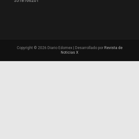
5518166201
Copyright © 2026 Diario Edomex | Desarrollado por
Revista de
Noticias X