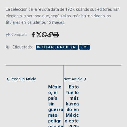
La selección de la revista data de 1927, cuando sus editores han
elegido a la persona que, según ellos, más ha moldeado los
titulares en los últimos 12 meses.
Compartir
Etiquetado:
INTELIGENCIA ARTIFICIAL
TIME
Previous Article
Next Article
Méxic
Esto
o, el
fue lo
país
más
sin
busca
guerra
do en
más
Méxic
peligr
o este
oso de
2025