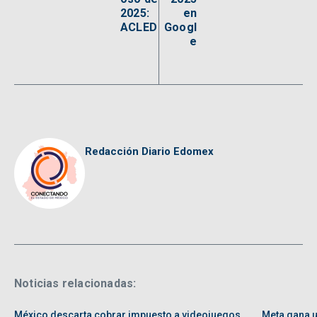
2025:
en
ACLED
Googl
e
Redacción Diario Edomex
Noticias relacionadas:
México descarta cobrar impuesto a videojuegos
Meta gana u