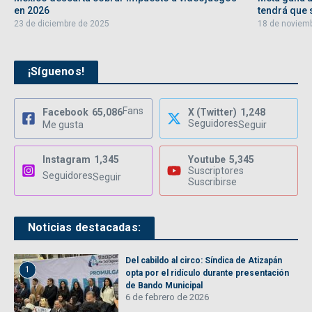
en 2026
tendrá que s
23 de diciembre de 2025
18 de noviem
¡Síguenos!
Fans
Facebook
65,086
X (Twitter)
1,248
Seguidores
Me gusta
Seguir
Instagram
1,345
Youtube
5,345
Suscriptores
Seguidores
Seguir
Suscribirse
Noticias destacadas:
Del cabildo al circo: Síndica de Atizapán
1
opta por el ridículo durante presentación
de Bando Municipal
6 de febrero de 2026