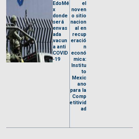
EdoMé
el
x
noven
donde
o sitio
será
nacion
envas
al en
ada
recup
vacun
eració
a anti
n
COVID
econó
-19
mica:
Institu
to
Mexic
ano
para la
Comp
etitivid
ad