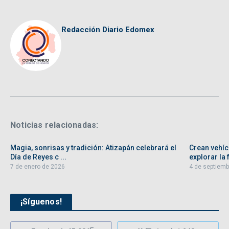
Redacción Diario Edomex
Noticias relacionadas:
Magia, sonrisas y tradición: Atizapán celebrará el
Crean vehíc
Día de Reyes c ...
explorar la f
7 de enero de 2026
4 de septiemb
¡Síguenos!