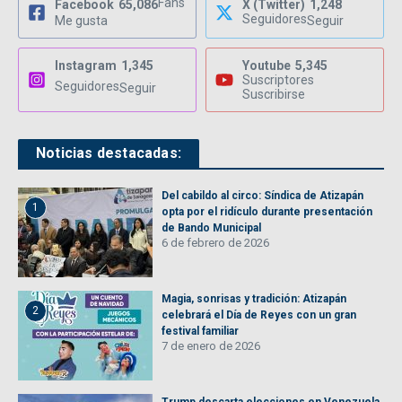
Fans
Facebook
65,086
X (Twitter)
1,248
Seguidores
Me gusta
Seguir
Instagram
1,345
Youtube
5,345
Suscriptores
Seguidores
Seguir
Suscribirse
Noticias destacadas:
Del cabildo al circo: Síndica de Atizapán
1
opta por el ridículo durante presentación
de Bando Municipal
6 de febrero de 2026
Magia, sonrisas y tradición: Atizapán
2
celebrará el Día de Reyes con un gran
festival familiar
7 de enero de 2026
Trump descarta elecciones en Venezuela