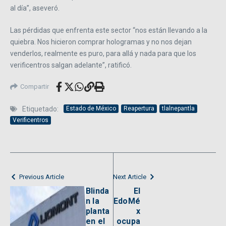
al día”, aseveró.
Las pérdidas que enfrenta este sector “nos están llevando a la
quiebra. Nos hicieron comprar hologramas y no nos dejan
venderlos, realmente es puro, para allá y nada para que los
verificentros salgan adelante”, ratificó.
Compartir
Etiquetado:
Estado de México
Reapertura
tlalnepantla
Verificentros
Previous Article
Next Article
Blinda
El
n la
EdoMé
planta
x
en el
ocupa