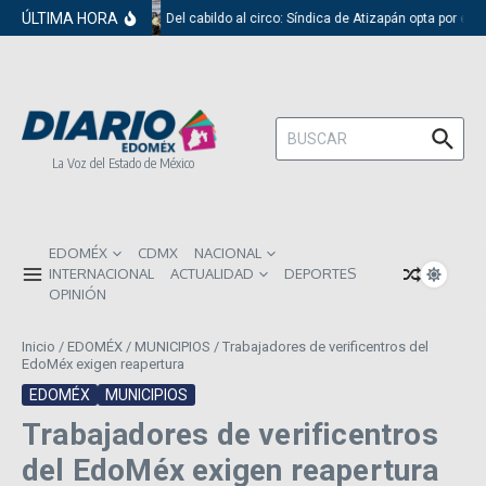
Saltar al contenido
ÚLTIMA HORA
Del cabildo al circo: Síndica de Atizapán opta por el r
Buscar:
La Voz del Estado de México
EDOMÉX
CDMX
NACIONAL
INTERNACIONAL
ACTUALIDAD
DEPORTES
OPINIÓN
Inicio
/
EDOMÉX
/
MUNICIPIOS
/
Trabajadores de verificentros del
EdoMéx exigen reapertura
EDOMÉX
MUNICIPIOS
Trabajadores de verificentros
del EdoMéx exigen reapertura