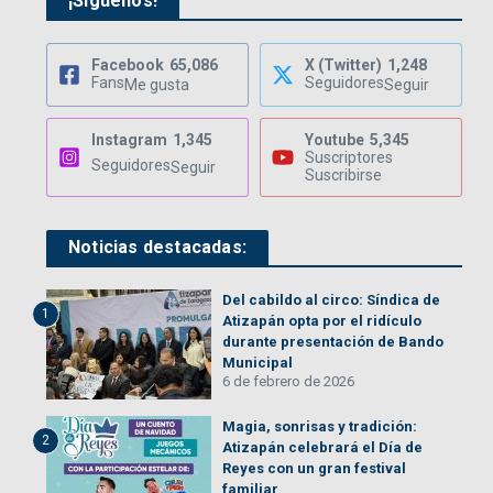
¡Síguenos!
Facebook
65,086
X (Twitter)
1,248
Fans
Seguidores
Me gusta
Seguir
Instagram
1,345
Youtube
5,345
Suscriptores
Seguidores
Seguir
Suscribirse
Noticias destacadas:
Del cabildo al circo: Síndica de
1
Atizapán opta por el ridículo
durante presentación de Bando
Municipal
6 de febrero de 2026
Magia, sonrisas y tradición:
2
Atizapán celebrará el Día de
Reyes con un gran festival
familiar