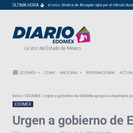
Saltar al contenido
ÚLTIMA HORA
Del cabildo al circo: Síndica de Atizapán opta por el ridículo durante
La Voz del Estado de México
EDOMÉX
CDMX
NACIONAL
INTERNACIONAL
ACTUA
Inicio
/
EDOMÉX
/
Urgen a gobierno de EdoMéx apoyos a municipio por 
EDOMÉX
Urgen a gobierno de 