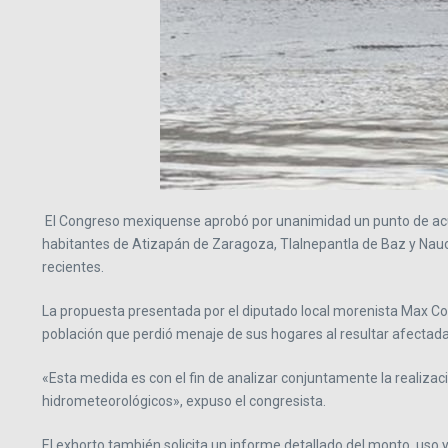
El Congreso mexiquense aprobó por unanimidad un punto de acuer
habitantes de Atizapán de Zaragoza, Tlalnepantla de Baz y Nauca
recientes.
La propuesta presentada por el diputado local morenista Max Co
población que perdió menaje de sus hogares al resultar afectadas
«Esta medida es con el fin de analizar conjuntamente la realizac
hidrometeorológicos», expuso el congresista.
El exhorto también solicita un informe detallado del monto, uso 