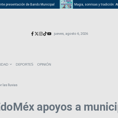
 presentación de Bando Municipal
Magia, sonrisas y tradición: Atizapá
jueves, agosto 6, 2026
LIDAD
DEPORTES
OPINIÓN
las lluvias
EdoMéx apoyos a municipi