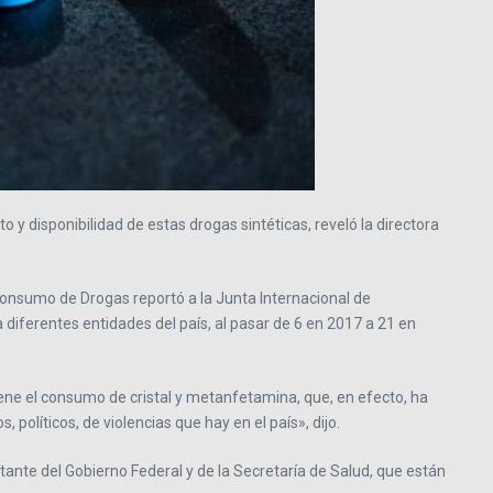
y disponibilidad de estas drogas sintéticas, reveló la directora
Consumo de Drogas reportó a la Junta Internacional de
diferentes entidades del país, al pasar de 6 en 2017 a 21 en
iene el consumo de cristal y metanfetamina, que, en efecto, ha
olíticos, de violencias que hay en el país», dijo.
nte del Gobierno Federal y de la Secretaría de Salud, que están