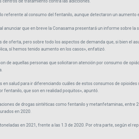
 centros de tratamiento contra las adicciones.
n lo referente al consumo del fentanilo, aunque detectaron un aumento e
ó al anunciar que en breve la Conasama presentará un informe sobre la s
de oferta, pero sobre todo los aspectos de demanda que, si bien el as
ica, sí hemos tenido aumento en los casos», enfatizó.
son de aquellas personas que solicitaron atención por consumo de opiá
a.
s en salud para ir diferenciando cuáles de estos consumos de opioides s
 fentanilo, que son en realidad poquitos», apuntó.
aciones de drogas sintéticas como fentanilo y metanfetaminas, entre 20
gurados en 2020.
eladas en 2021, frente a las 1.3 de 2020. Por otra parte, según el repo