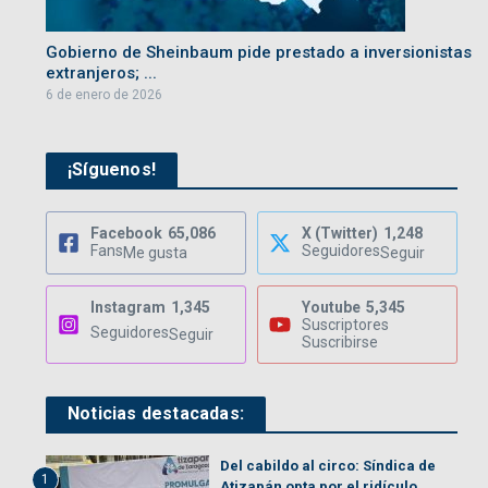
Gobierno de Sheinbaum pide prestado a inversionistas
extranjeros; ...
6 de enero de 2026
¡Síguenos!
Facebook
65,086
X (Twitter)
1,248
Fans
Seguidores
Me gusta
Seguir
Instagram
1,345
Youtube
5,345
Suscriptores
Seguidores
Seguir
Suscribirse
Noticias destacadas:
Del cabildo al circo: Síndica de
1
Atizapán opta por el ridículo