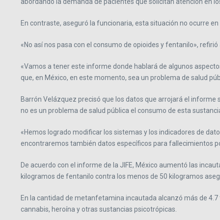
abordando la demanda de pacientes que solicitan atención en los
En contraste, aseguró la funcionaria, esta situación no ocurre e
«No así nos pasa con el consumo de opioides y fentanilo», refiri
«Vamos a tener este informe donde hablará de algunos aspectos 
que, en México, en este momento, sea un problema de salud públ
Barrón Velázquez precisó que los datos que arrojará el informe 
no es un problema de salud pública el consumo de esta sustanci
«Hemos logrado modificar los sistemas y los indicadores de dato
encontraremos también datos específicos para fallecimientos por
De acuerdo con el informe de la JIFE, México aumentó las incaut
kilogramos de fentanilo contra los menos de 50 kilogramos ase
En la cantidad de metanfetamina incautada alcanzó más de 4.7 ton
cannabis, heroína y otras sustancias psicotrópicas.