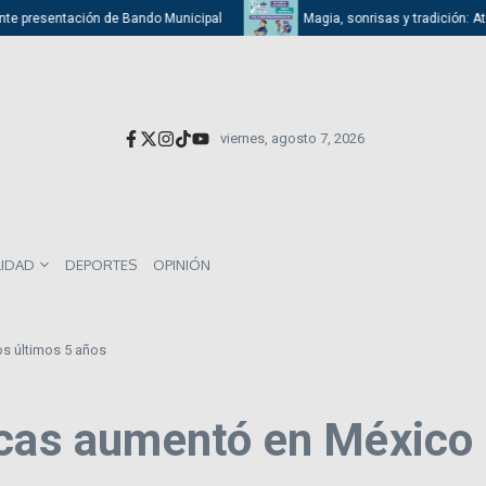
resentación de Bando Municipal
Magia, sonrisas y tradición: Atizapán 
viernes, agosto 7, 2026
LIDAD
DEPORTES
OPINIÓN
os últimos 5 años
icas aumentó en México 