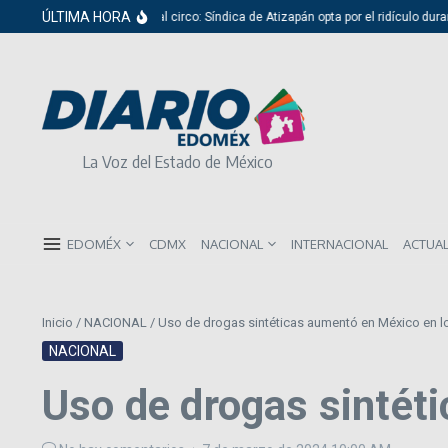
Saltar al contenido
ÚLTIMA HORA
Del cabildo al circo: Síndica de Atizapán opta por el ridículo durante p
La Voz del Estado de México
EDOMÉX
CDMX
NACIONAL
INTERNACIONAL
ACTUA
Inicio
/
NACIONAL
/
Uso de drogas sintéticas aumentó en México en l
NACIONAL
Uso de drogas sintét