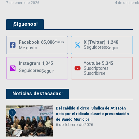
7 de enero de 2026
4 de septiemb
¡Síguenos!
Fans
Facebook
65,086
X (Twitter)
1,248
Seguidores
Me gusta
Seguir
Instagram
1,345
Youtube
5,345
Suscriptores
Seguidores
Seguir
Suscribirse
Noticias destacadas:
Del cabildo al circo: Síndica de Atizapán
1
opta por el ridículo durante presentación
de Bando Municipal
6 de febrero de 2026