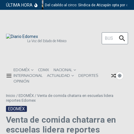
Saltar al contenido
ÚLTIMA HORA
Del cabildo al circo: Síndica de Atizapán opta por el r
Buscar:
La Voz del Estado de México
EDOMÉX
CDMX
NACIONAL
INTERNACIONAL
ACTUALIDAD
DEPORTES
OPINIÓN
Inicio
/
EDOMÉX
/
Venta de comida chatarra en escuelas lidera
reportes Edomex
EDOMÉX
Venta de comida chatarra en
escuelas lidera reportes