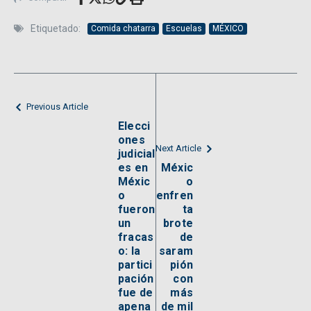
Etiquetado:
Comida chatarra
Escuelas
MÉXICO
Previous Article
Elecci
ones
Next Article
judicial
es en
Méxic
Méxic
o
o
enfren
fueron
ta
un
brote
fracas
de
o: la
saram
partici
pión
pación
con
fue de
más
apena
de mil