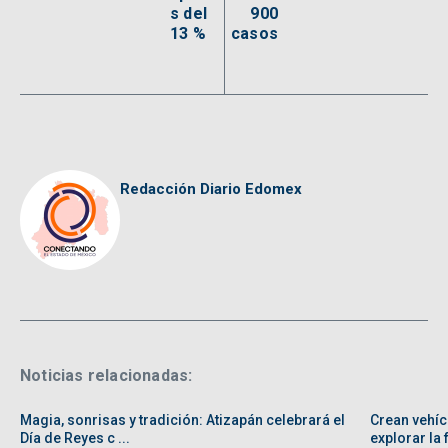
s del
900
13 %
casos
Redacción Diario Edomex
Noticias relacionadas:
Magia, sonrisas y tradición: Atizapán celebrará el
Crean vehíc
Día de Reyes c ...
explorar la f