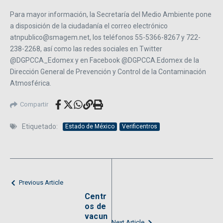
Para mayor información, la Secretaría del Medio Ambiente pone
a disposición de la ciudadanía el correo electrónico
atnpublico@smagem.net, los teléfonos 55-5366-8267 y 722-
238-2268, así como las redes sociales en Twitter
@DGPCCA_Edomex y en Facebook @DGPCCA.Edomex de la
Dirección General de Prevención y Control de la Contaminación
Atmosférica.
Compartir
Etiquetado:
Estado de México
Verificentros
Previous Article
Centr
os de
vacun
Next Article