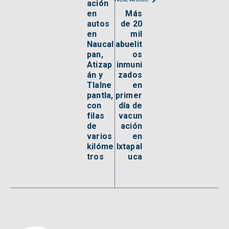
ación
en
Más
autos
de 20
en
mil
Naucal
abuelit
pan,
os
Atizap
inmuni
án y
zados
Tlalne
en
pantla,
primer
con
día de
filas
vacun
de
ación
varios
en
kilóme
Ixtapal
tros
uca