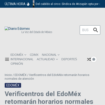
Saltar al contenido
ÚLTIMA HORA
Del cabildo al circo: Síndica de Atizapán opta por el 
Buscar:
La Voz del Estado de México
EDOMÉX
CDMX
NACIONAL
INTERNACIONAL
ACTUALIDAD
DEPORTES
OPINIÓN
Inicio
/
EDOMÉX
/
Verificentros del EdoMéx retomarán horarios
normales de atención
EDOMÉX
Verificentros del EdoMéx
retomarán horarios normales