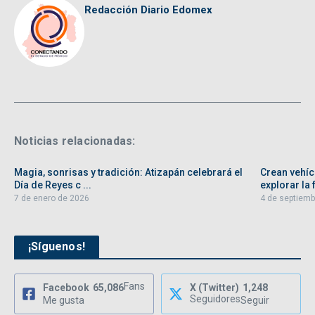
Redacción Diario Edomex
Noticias relacionadas:
Magia, sonrisas y tradición: Atizapán celebrará el
Crean vehíc
Día de Reyes c ...
explorar la f
7 de enero de 2026
4 de septiemb
¡Síguenos!
Fans
Facebook
65,086
X (Twitter)
1,248
Seguidores
Me gusta
Seguir