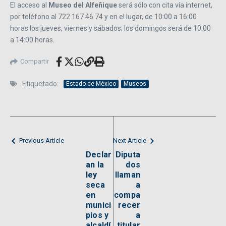
El acceso al
Museo del Alfeñique
será sólo con cita vía internet,
por teléfono al 722 167 46 74 y en el lugar, de 10:00 a 16:00
horas los jueves, viernes y sábados; los domingos será de 10:00
a 14:00 horas.
Compartir
Etiquetado:
Estado de México
Museos
Previous Article
Next Article
Declar
Diputa
an la
dos
ley
llaman
seca
a
en
compa
munici
recer
pios y
a
alcaldí
titular