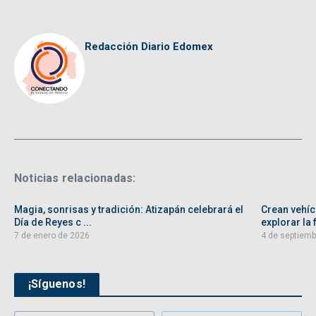
Redacción Diario Edomex
Noticias relacionadas:
Magia, sonrisas y tradición: Atizapán celebrará el
Crean vehíc
Día de Reyes c ...
explorar la f
7 de enero de 2026
4 de septiemb
¡Síguenos!