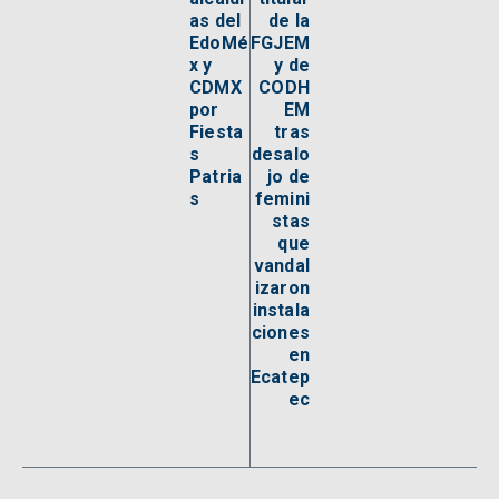
as del
de la
EdoMé
FGJEM
x y
y de
CDMX
CODH
por
EM
Fiesta
tras
s
desalo
Patria
jo de
s
femini
stas
que
vandal
izaron
instala
ciones
en
Ecatep
ec