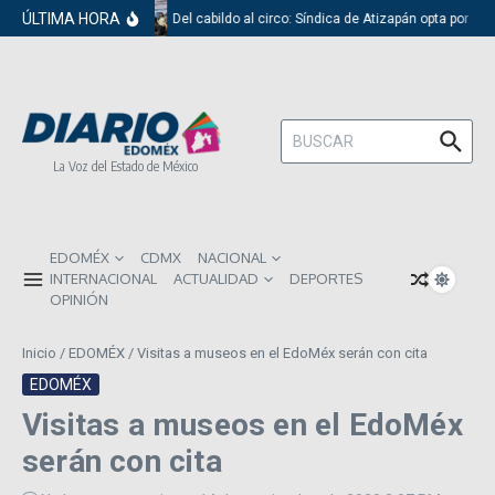
Saltar al contenido
ÚLTIMA HORA
Del cabildo al circo: Síndica de Atizapán opta por el 
Buscar:
La Voz del Estado de México
EDOMÉX
CDMX
NACIONAL
INTERNACIONAL
ACTUALIDAD
DEPORTES
OPINIÓN
Inicio
/
EDOMÉX
/
Visitas a museos en el EdoMéx serán con cita
EDOMÉX
Visitas a museos en el EdoMéx
serán con cita