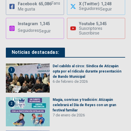
Fans
Facebook
65,086
X (Twitter)
1,248
Seguidores
Me gusta
Seguir
Instagram
1,345
Youtube
5,345
Suscriptores
Seguidores
Seguir
Suscribirse
Noticias destacadas:
Del cabildo al circo: Síndica de Atizapán
1
opta por el ridículo durante presentación
de Bando Municipal
6 de febrero de 2026
Magia, sonrisas y tradición: Atizapán
2
celebrará el Día de Reyes con un gran
festival familiar
7 de enero de 2026