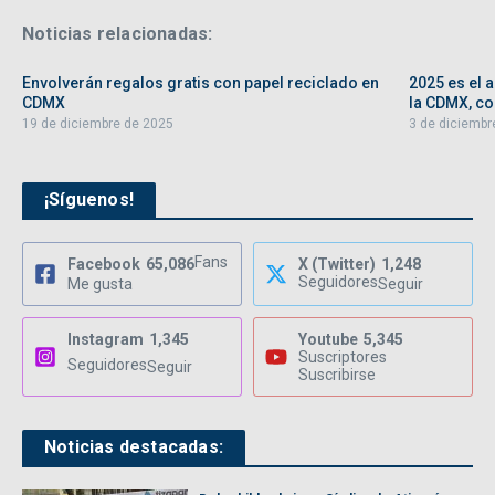
Noticias relacionadas:
Envolverán regalos gratis con papel reciclado en
2025 es el 
CDMX
la CDMX, con
19 de diciembre de 2025
3 de diciembr
¡Síguenos!
Fans
Facebook
65,086
X (Twitter)
1,248
Seguidores
Me gusta
Seguir
Instagram
1,345
Youtube
5,345
Suscriptores
Seguidores
Seguir
Suscribirse
Noticias destacadas: