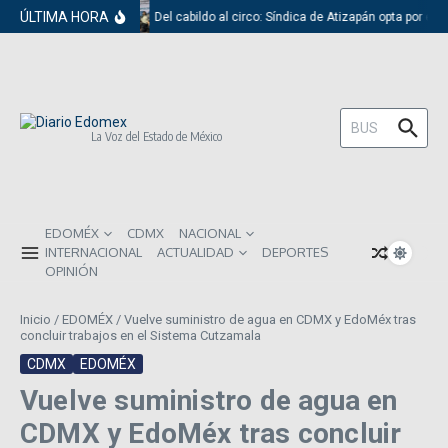
Saltar al contenido
ÚLTIMA HORA
Del cabildo al circo: Síndica de Atizapán opta por el 
Buscar:
La Voz del Estado de México
EDOMÉX
CDMX
NACIONAL
INTERNACIONAL
ACTUALIDAD
DEPORTES
OPINIÓN
Inicio
/
EDOMÉX
/
Vuelve suministro de agua en CDMX y EdoMéx tras
concluir trabajos en el Sistema Cutzamala
CDMX
EDOMÉX
Vuelve suministro de agua en
CDMX y EdoMéx tras concluir