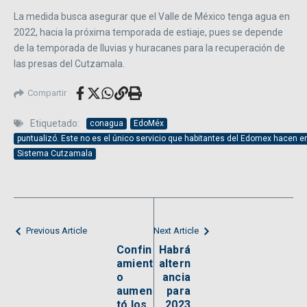
La medida busca asegurar que el Valle de México tenga agua en
2022, hacia la próxima temporada de estiaje, pues se depende
de la temporada de lluvias y huracanes para la recuperación de
las presas del Cutzamala.
Compartir
Etiquetado:
conagua
EdoMéx
puntualizó. Este no es el único servicio que habitantes del Edomex hacen 
Sistema Cutzamala
Previous Article
Next Article
Confin
Habrá
amient
altern
o
ancia
aumen
para
tó los
2023