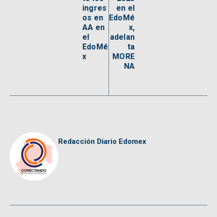
ingres
en el
os en
EdoMé
AA en
x,
el
adelan
EdoMé
ta
x
MORE
NA
Redacción Diario Edomex