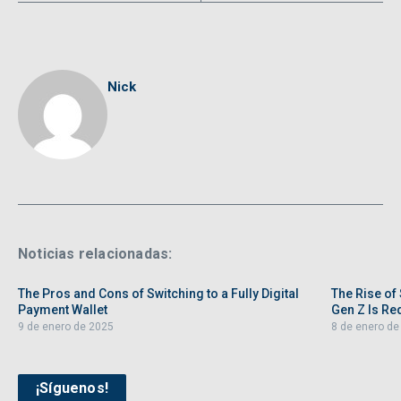
Nick
Noticias relacionadas:
The Pros and Cons of Switching to a Fully Digital
The Rise of
Payment Wallet
Gen Z Is Re
9 de enero de 2025
8 de enero de
¡Síguenos!