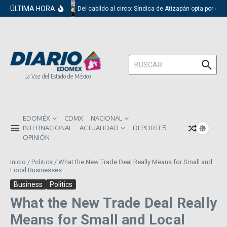
Saltar al contenido
ÚLTIMA HORA
Del cabildo al circo: Síndica de Atizapán opta por el 
Buscar:
La Voz del Estado de México
EDOMÉX
CDMX
NACIONAL
INTERNACIONAL
ACTUALIDAD
DEPORTES
OPINIÓN
Inicio
/
Politics
/
What the New Trade Deal Really Means for Small and
Local Businesses
Business
Politics
What the New Trade Deal Really
Means for Small and Local