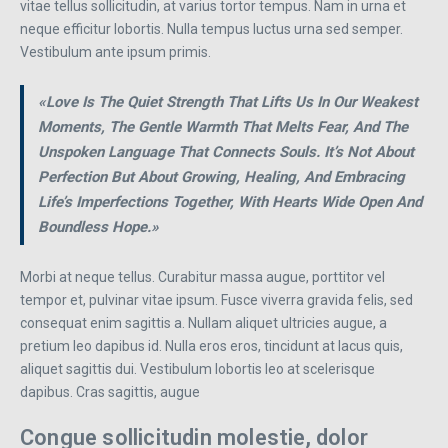
vitae tellus sollicitudin, at varius tortor tempus. Nam in urna et
neque efficitur lobortis. Nulla tempus luctus urna sed semper.
Vestibulum ante ipsum primis.
«Love Is The Quiet Strength That Lifts Us In Our Weakest
Moments, The Gentle Warmth That Melts Fear, And The
Unspoken Language That Connects Souls. It’s Not About
Perfection But About Growing, Healing, And Embracing
Life’s Imperfections Together, With Hearts Wide Open And
Boundless Hope.»
Morbi at neque tellus. Curabitur massa augue, porttitor vel
tempor et, pulvinar vitae ipsum. Fusce viverra gravida felis, sed
consequat enim sagittis a. Nullam aliquet ultricies augue, a
pretium leo dapibus id. Nulla eros eros, tincidunt at lacus quis,
aliquet sagittis dui. Vestibulum lobortis leo at scelerisque
dapibus. Cras sagittis, augue
Congue sollicitudin molestie, dolor