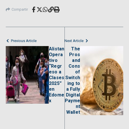
Compartir
Previous Article
Next Article
Alistan
The
Opera
Pros
tivo
and
“Regr
Cons
eso a
of
Clases
Switch
2025”
ing to
en
a Fully
Edome
Digital
x
Payme
nt
Wallet