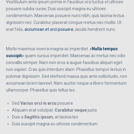
Vestibulum ante ipsum primis in faucibus orci luctus et ultrices
posuere cubilia curae; Duis suscipit magna eu ultrices
condimentum. Maecenas posuere nunc nibh, quis lacinia lectus
dignissim nec. Curabitur placerat congue metus nec mollis. Ut
erat felis,
accumsan et orci posuere
, iaculis hendrerit nunc.
Morbi maximus viverra magna ac imperdiet.
«
Nulla tempus
suscipit
«
quam cursus imperdiet. Maecenas ac metus nec odio
convallis semper. Nam non eros a augue faucibus aliquet eget
non sapien. Cras quis interdum diam. Phasellus tempor lectus in
pulvinar dignissim. Sed eleifend massa quis ante sollicitudin, non
accumsan lorem laoreet. Nam auctor neque a libero fermentum
ullamcorper. Phasellus quis tellus leo.
Sed
Varius orci in arcu
posuere
Aliquam erat volutpat.
Curabitur neque
justo
Duis a
Sagittis ipsum
, at lacinia leo
Duis suscipit magna eu ultrices condimentum