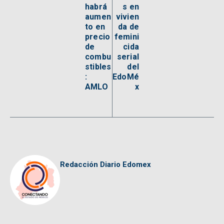
habrá
s en
aumen
vivien
to en
da de
precio
femini
de
cida
combu
serial
stibles
del
:
EdoMé
AMLO
x
Redacción Diario Edomex