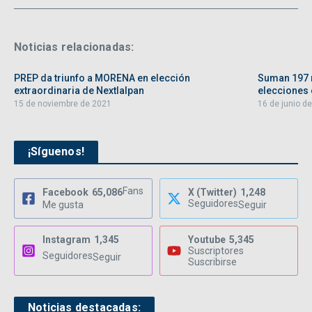
Noticias relacionadas:
PREP da triunfo a MORENA en elección
Suman 197 
extraordinaria de Nextlalpan
elecciones e
15 de noviembre de 2021
16 de junio d
¡Síguenos!
Fans
Facebook
65,086
X (Twitter)
1,248
Seguidores
Me gusta
Seguir
Instagram
1,345
Youtube
5,345
Suscriptores
Seguidores
Seguir
Suscribirse
Noticias destacadas: