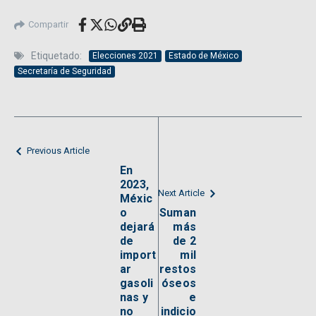
Compartir
Etiquetado:
Elecciones 2021
Estado de México
Secretaría de Seguridad
Previous Article
En
2023,
Next Article
Méxic
o
Suman
dejará
más
de
de 2
import
mil
ar
restos
gasoli
óseos
nas y
e
no
indicio