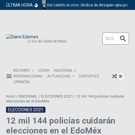
Saltar al contenido
ÚLTIMA HORA
Del cabildo al circo: Síndica de Atizapán opta por el 
Buscar:
La Voz del Estado de México
EDOMÉX
CDMX
NACIONAL
INTERNACIONAL
ACTUALIDAD
DEPORTES
OPINIÓN
Inicio
/
NACIONAL
/
ELECCIONES 2O21
/
12 mil 144 policías cuidarán
elecciones en el EdoMéx
ELECCIONES 2O21
12 mil 144 policías cuidarán
elecciones en el EdoMéx