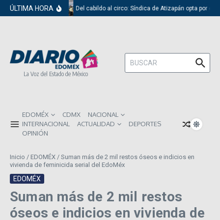
Saltar al contenido
ÚLTIMA HORA
Del cabildo al circo: Síndica de Atizapán opta por el 
Buscar:
La Voz del Estado de México
EDOMÉX
CDMX
NACIONAL
INTERNACIONAL
ACTUALIDAD
DEPORTES
OPINIÓN
Inicio
/
EDOMÉX
/
Suman más de 2 mil restos óseos e indicios en
vivienda de feminicida serial del EdoMéx
EDOMÉX
Suman más de 2 mil restos
óseos e indicios en vivienda de