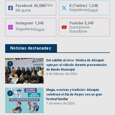
Fans
Facebook
65,086
X (Twitter)
1,248
Seguidores
Me gusta
Seguir
Instagram
1,345
Youtube
5,345
Suscriptores
Seguidores
Seguir
Suscribirse
Noticias destacadas:
Del cabildo al circo: Síndica de Atizapán
1
opta por el ridículo durante presentación
de Bando Municipal
6 de febrero de 2026
Magia, sonrisas y tradición: Atizapán
2
celebrará el Día de Reyes con un gran
festival familiar
7 de enero de 2026