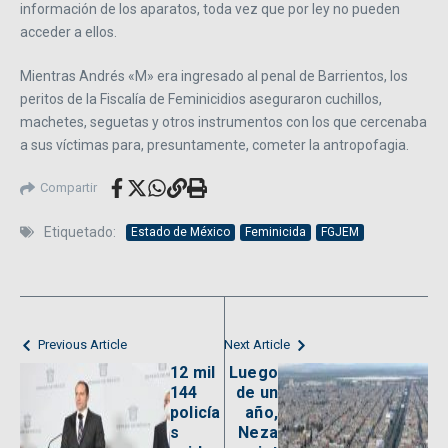
información de los aparatos, toda vez que por ley no pueden
acceder a ellos.
Mientras Andrés «M» era ingresado al penal de Barrientos, los
peritos de la Fiscalía de Feminicidios aseguraron cuchillos,
machetes, seguetas y otros instrumentos con los que cercenaba
a sus víctimas para, presuntamente, cometer la antropofagia.
Compartir
Etiquetado:
Estado de México
Feminicida
FGJEM
Previous Article
Next Article
12 mil
Luego
144
de un
policía
año,
s
Neza