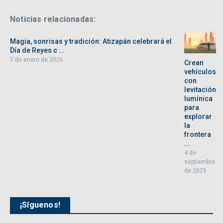
Noticias relacionadas:
Magia, sonrisas y tradición: Atizapán celebrará el
Día de Reyes c ...
7 de enero de 2026
Crean
vehículos
con
levitación
lumínica
para
explorar
la
frontera
...
4 de
septiembre
de 2025
¡Síguenos!