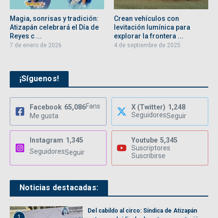
Magia, sonrisas y tradición:
Crean vehículos con
Atizapán celebrará el Día de
levitación lumínica para
Reyes c ...
explorar la frontera ...
7 de enero de 2026
4 de septiembre de 2025
¡Síguenos!
Fans
Facebook
65,086
X (Twitter)
1,248
Seguidores
Me gusta
Seguir
Instagram
1,345
Youtube
5,345
Suscriptores
Seguidores
Seguir
Suscribirse
Noticias destacadas:
Del cabildo al circo: Síndica de Atizapán
1