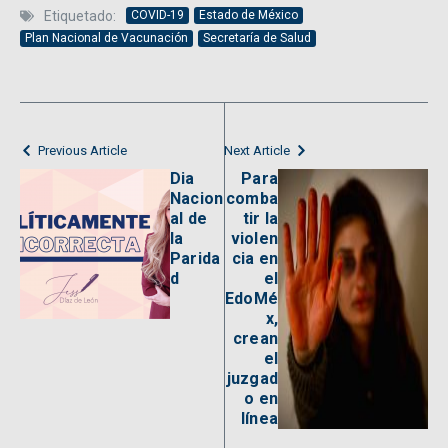
Etiquetado:
COVID-19
Estado de México
Plan Nacional de Vacunación
Secretaría de Salud
Previous Article
Next Article
Dia
Para
Nacion
comba
al de
tir la
la
violen
Parida
cia en
d
el
EdoMé
x,
crean
el
juzgad
o en
línea