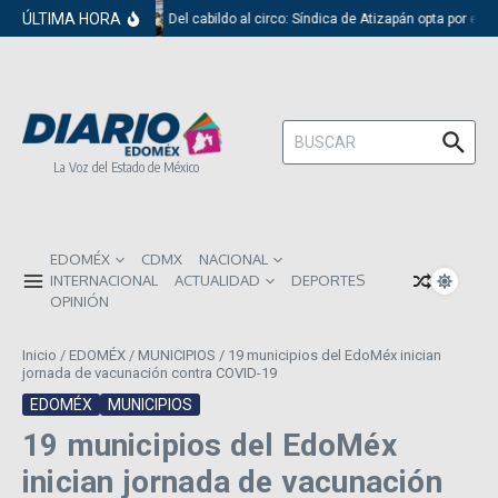
Saltar al contenido
ÚLTIMA HORA
Del cabildo al circo: Síndica de Atizapán opta por el r
Buscar:
La Voz del Estado de México
EDOMÉX
CDMX
NACIONAL
INTERNACIONAL
ACTUALIDAD
DEPORTES
OPINIÓN
Inicio
/
EDOMÉX
/
MUNICIPIOS
/
19 municipios del EdoMéx inician
jornada de vacunación contra COVID-19
EDOMÉX
MUNICIPIOS
19 municipios del EdoMéx
inician jornada de vacunación