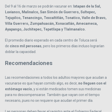
Del 9 al 16 de marzo se podrán vacunar en:
Ixtapan de la Sal,
Luvianos, Malinalco, San Simón de Guerrero, Sultepec,
Tejupilco, Tenancingo, Texcaltitlán, Tonatico, Valle de Bravo,
Villa Guerrero, Zumpahuacán, Xonacatlán, Amecameca,
Ayapango, Juchitepec, Tepetlixpa y Tlalmanalco.
El promedio diario esperado en cada centro de Toluca será
de
cinco mil personas
, pero los primeros días incluso lograrían
doblar la capacidad.
Recomendaciones
Las recomendaciones a todos los adultos mayores que acudan a
vacunarse es que hayan comido algo, es decir,
no lleguen con el
estómago vacío
, y si están medicados tomen sus medicinas
para no descompensarse. También que vayan con el tiempo
necesario, pues no se requiere que acudan el primer día.
Las personas deben llevar el registro ante el Gobierno Federal