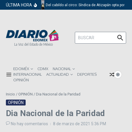
Saltar al contenido
ÚLTIMA HORA
Del cabildo al circo: Síndica de Atizapán opta por el 
Buscar:
La Voz del Estado de México
EDOMÉX
CDMX
NACIONAL
INTERNACIONAL
ACTUALIDAD
DEPORTES
OPINIÓN
Inicio
/
OPINIÓN
/
Dia Nacional de la Paridad
OPINIÓN
Dia Nacional de la Paridad
No hay comentarios
8 de marzo de 2021
5:36 PM