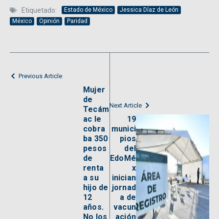
Etiquetado:
Estado de México
Jessica Díaz de León
México
Opinión
Paridad
Previous Article
Mujer
de
Next Article
Tecám
ac le
19
cobra
munici
ba 350
pios
pesos
del
de
EdoMé
renta
x
a su
inician
hijo de
jornad
12
a de
años.
vacun
No los
ación