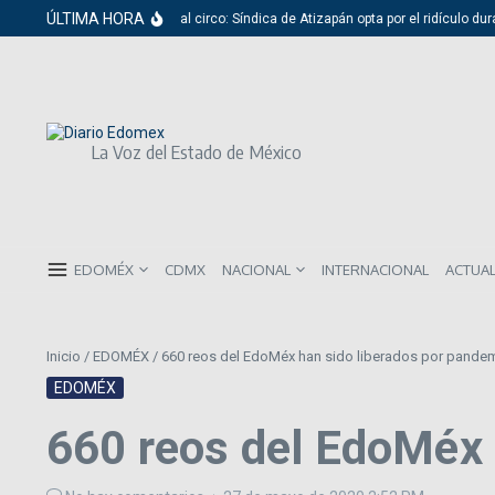
Saltar al contenido
ÚLTIMA HORA
Del cabildo al circo: Síndica de Atizapán opta por el ridículo dura
La Voz del Estado de México
EDOMÉX
CDMX
NACIONAL
INTERNACIONAL
ACTUA
Inicio
/
EDOMÉX
/
660 reos del EdoMéx han sido liberados por pande
EDOMÉX
660 reos del EdoMéx 