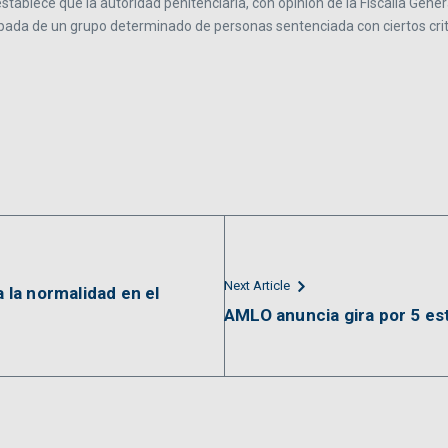
y establece que la autoridad penitenciaria, con opinión de la Fiscalía Gene
ipada de un grupo determinado de personas sentenciada con ciertos crit
Next Article
a la normalidad en el
AMLO anuncia gira por 5 es