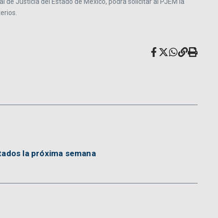
ral de Justicia del Estado de México, podrá solicitar al PJEM la
erios.
tados la próxima semana