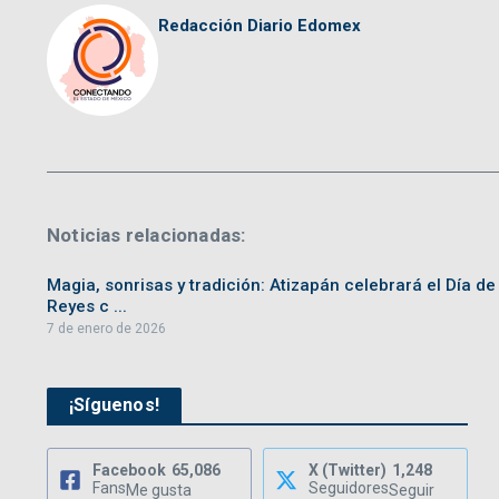
Redacción Diario Edomex
Noticias relacionadas:
Magia, sonrisas y tradición: Atizapán celebrará el Día de
Reyes c ...
7 de enero de 2026
¡Síguenos!
Facebook
65,086
X (Twitter)
1,248
Fans
Seguidores
Me gusta
Seguir