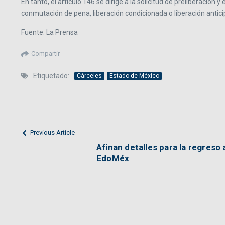
En tanto, el artículo 146 se dirige a la solicitud de preliberación 
conmutación de pena, liberación condicionada o liberación antic
Fuente: La Prensa
Compartir
Etiquetado:
Cárceles
Estado de México
Previous Article
Afinan detalles para la regreso 
EdoMéx