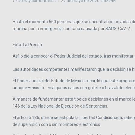
No hay comentarios
27 de mayo de 2020
2:52 PM
Hasta el momento 660 personas que se encontraban privadas de s
marcha por la emergencia sanitaria causada por SARS-CoV-2.
Foto: La Prensa
Así lo dio a conocer el Poder Judicial del estado, tras manifest
Las autoridades competentes manifestaron que la decisión se hiz
El Poder Judicial del Estado de México recordó que este programa
aunque –insistió- en algunos casos con grillete o brazalete elect
A manera de fundamentar este tipo de decisiones en el marco legal
146 de la Ley Nacional de Ejecución de Sentencias.
El artículo 136, donde se estipula la Libertad Condicionada, refie
de supervisión con o sin monitoreo electrónico.