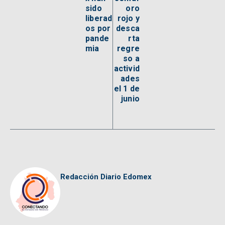
sido
oro
liberad
rojo y
os por
desca
pande
rta
mia
regre
so a
activid
ades
el 1 de
junio
Redacción Diario Edomex