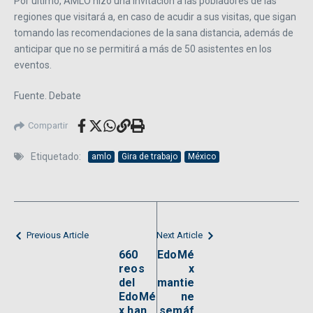
Por último, AMLO hizo una invitación a las pobladores de las
regiones que visitará a, en caso de acudir a sus visitas, que sigan
tomando las recomendaciones de la sana distancia, además de
anticipar que no se permitirá a más de 50 asistentes en los
eventos.
Fuente. Debate
Compartir
Etiquetado:
amlo
Gira de trabajo
México
Previous Article
Next Article
660
EdoMé
reos
x
del
mantie
EdoMé
ne
x han
semáf