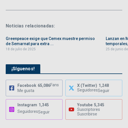
Noticias relacionadas:
Greenpeace exige que Cemex muestre permiso
Lanzan en 
de Semarnat para extra ...
temporales, 
18 de julio de 2025
25 de junio d
¡Síguenos!
Fans
Facebook
65,086
X (Twitter)
1,248
Seguidores
Me gusta
Seguir
Instagram
1,345
Youtube
5,345
Suscriptores
Seguidores
Seguir
Suscribirse