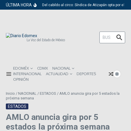
Saltar al contenido
ÚLTIMA HORA
Del cabildo al circo: Síndica de Atizapán opta por el ri
Buscar:
La Voz del Estado de México
EDOMÉX
CDMX
NACIONAL
INTERNACIONAL
ACTUALIDAD
DEPORTES
OPINIÓN
Inicio
/
NACIONAL
/
ESTADOS
/
AMLO anuncia gira por 5 estados la
próxima semana
ESTADOS
AMLO anuncia gira por 5
estados la próxima semana