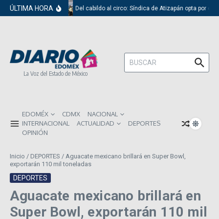
Saltar al contenido
ÚLTIMA HORA
Del cabildo al circo: Síndica de Atizapán opta por el 
Buscar:
La Voz del Estado de México
EDOMÉX
CDMX
NACIONAL
INTERNACIONAL
ACTUALIDAD
DEPORTES
OPINIÓN
Inicio
/
DEPORTES
/
Aguacate mexicano brillará en Super Bowl,
exportarán 110 mil toneladas
DEPORTES
Aguacate mexicano brillará en
Super Bowl, exportarán 110 mil