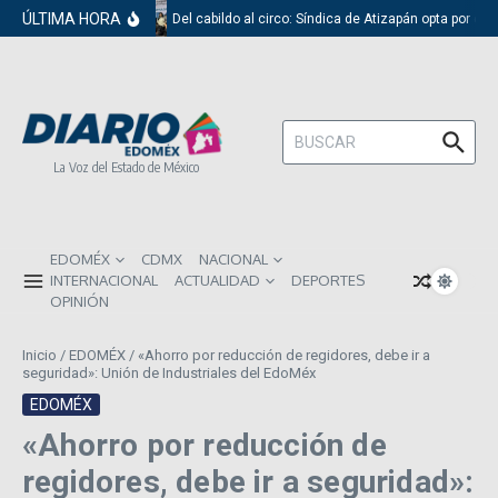
Saltar al contenido
ÚLTIMA HORA
Del cabildo al circo: Síndica de Atizapán opta por el 
Buscar:
La Voz del Estado de México
EDOMÉX
CDMX
NACIONAL
INTERNACIONAL
ACTUALIDAD
DEPORTES
OPINIÓN
Inicio
/
EDOMÉX
/
«Ahorro por reducción de regidores, debe ir a
seguridad»: Unión de Industriales del EdoMéx
EDOMÉX
«Ahorro por reducción de
regidores, debe ir a seguridad»: