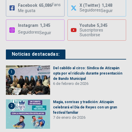
Fans
Facebook
65,086
X (Twitter)
1,248
Seguidores
Me gusta
Seguir
Instagram
1,345
Youtube
5,345
Suscriptores
Seguidores
Seguir
Suscribirse
Noticias destacadas:
Del cabildo al circo: Síndica de Atizapán
1
opta por el ridículo durante presentación
de Bando Municipal
6 de febrero de 2026
Magia, sonrisas y tradición: Atizapán
2
celebrará el Día de Reyes con un gran
festival familiar
7 de enero de 2026