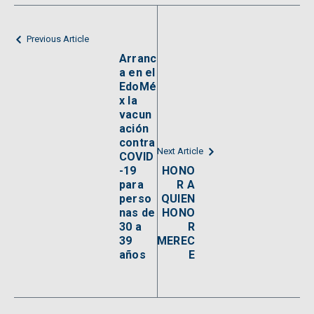
Previous Article
Arranc
a en el
EdoMé
x la
vacun
ación
contra
Next Article
COVID
-19
HONO
para
R A
perso
QUIEN
nas de
HONO
30 a
R
39
MEREC
años
E