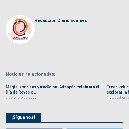
Redacción Diario Edomex
Noticias relacionadas:
Magia, sonrisas y tradición: Atizapán celebrará el
Crean vehíc
Día de Reyes c ...
explorar la f
7 de enero de 2026
4 de septiemb
¡Síguenos!