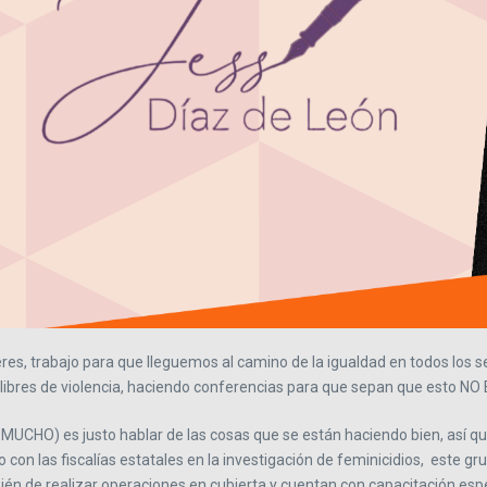
s, trabajo para que lleguemos al camino de la igualdad en todos los s
n libres de violencia, haciendo conferencias para que sepan que esto N
MUCHO) es justo hablar de las cosas que se están haciendo bien, así
on las fiscalías estatales en la investigación de feminicidios, este grup
mbién de realizar operaciones en cubierta y cuentan con capacitación 