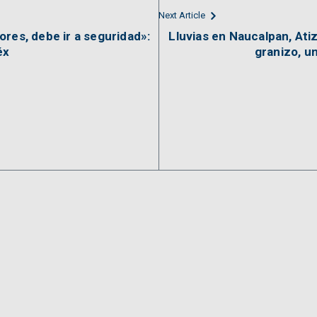
Next Article
res, debe ir a seguridad»:
Lluvias en Naucalpan, Atiz
éx
granizo, u