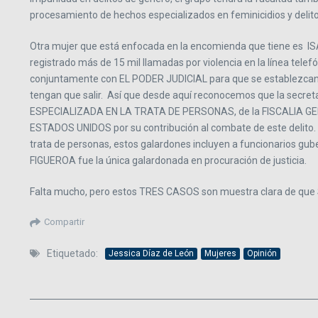
procesamiento de hechos especializados en feminicidios y delito
Otra mujer que está enfocada en la encomienda que tiene es
registrado más de 15 mil llamadas por violencia en la línea tele
conjuntamente con EL PODER JUDICIAL para que se establezcan ór
tengan que salir. Así que desde aquí reconocemos que la secre
ESPECIALIZADA EN LA TRATA DE PERSONAS, de la FISCALIA GE
ESTADOS UNIDOS por su contribución al combate de este delito
trata de personas, estos galardones incluyen a funcionarios gu
FIGUEROA fue la única galardonada en procuración de justicia.
Falta mucho, pero estos TRES CASOS son muestra clara de que S
Compartir
Etiquetado:
Jessica Díaz de León
Mujeres
Opinión