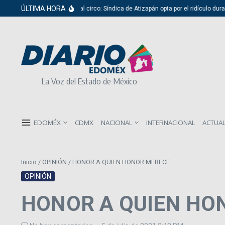
Saltar al contenido
ÚLTIMA HORA
Del cabildo al circo: Síndica de Atizapán opta por el ridículo durante 
La Voz del Estado de México
EDOMÉX
CDMX
NACIONAL
INTERNACIONAL
ACTUA
Inicio
/
OPINIÓN
/
HONOR A QUIEN HONOR MERECE
OPINIÓN
HONOR A QUIEN HO