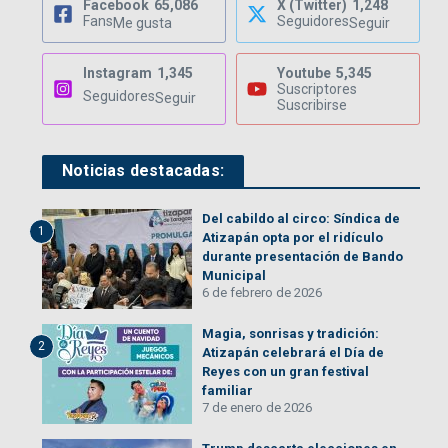
Facebook
65,086
X (Twitter)
1,248
Fans
Seguidores
Me gusta
Seguir
Instagram
1,345
Youtube
5,345
Suscriptores
Seguidores
Seguir
Suscribirse
Noticias destacadas:
Del cabildo al circo: Síndica de
1
Atizapán opta por el ridículo
durante presentación de Bando
Municipal
6 de febrero de 2026
Magia, sonrisas y tradición:
2
Atizapán celebrará el Día de
Reyes con un gran festival
familiar
7 de enero de 2026