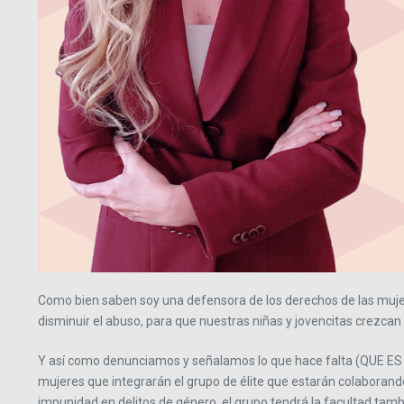
Como bien saben soy una defensora de los derechos de las mujere
disminuir el abuso, para que nuestras niñas y jovencitas crezca
Y así como denunciamos y señalamos lo que hace falta (QUE ES 
mujeres que integrarán el grupo de élite que estarán colaborando c
impunidad en delitos de género, el grupo tendrá la facultad ta