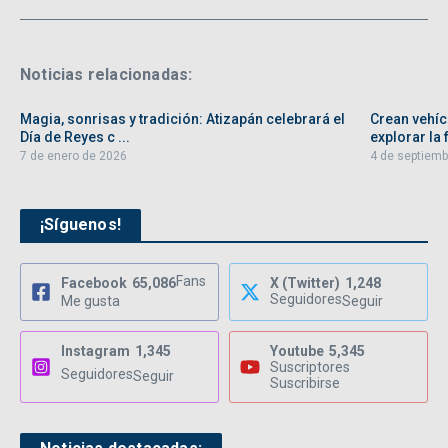
Noticias relacionadas:
Magia, sonrisas y tradición: Atizapán celebrará el
Crean vehíc
Día de Reyes c ...
explorar la f
7 de enero de 2026
4 de septiemb
¡Síguenos!
Fans
Facebook
65,086
X (Twitter)
1,248
Seguidores
Me gusta
Seguir
Instagram
1,345
Youtube
5,345
Suscriptores
Seguidores
Seguir
Suscribirse