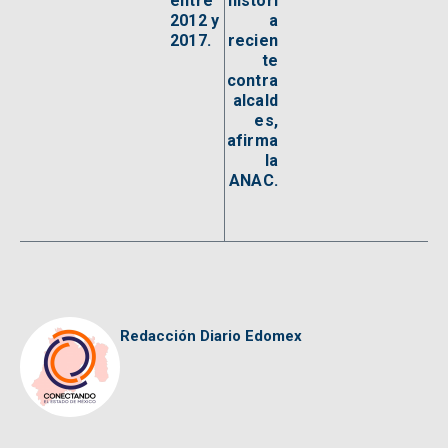
entre
histori
2012 y
a
2017.
recien
te
contra
alcald
es,
afirma
la
ANAC.
Redacción Diario Edomex