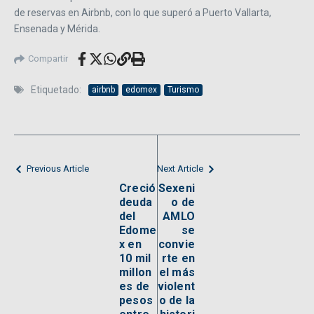
de reservas en Airbnb, con lo que superó a Puerto Vallarta,
Ensenada y Mérida.
Compartir
Etiquetado:
airbnb
edomex
Turismo
Previous Article
Next Article
Creció
Sexeni
deuda
o de
del
AMLO
Edome
se
x en
convie
10 mil
rte en
millon
el más
es de
violent
pesos
o de la