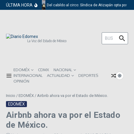
Saltar al contenido
ÚLTIMA HORA
Del cabildo al circo: Síndica de Atizapán opta por el 
Buscar:
La Voz del Estado de México
EDOMÉX
CDMX
NACIONAL
INTERNACIONAL
ACTUALIDAD
DEPORTES
OPINIÓN
Inicio
/
EDOMÉX
/
Airbnb ahora va por el Estado de México.
EDOMÉX
Airbnb ahora va por el Estado
de México.