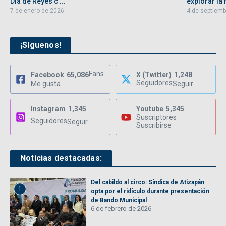
Día de Reyes c ...
explorar la f
7 de enero de 2026
4 de septiemb
¡Síguenos!
Fans
Facebook
65,086
X (Twitter)
1,248
Seguidores
Me gusta
Seguir
Instagram
1,345
Youtube
5,345
Suscriptores
Seguidores
Seguir
Suscribirse
Noticias destacadas:
Del cabildo al circo: Síndica de Atizapán
1
opta por el ridículo durante presentación
de Bando Municipal
6 de febrero de 2026