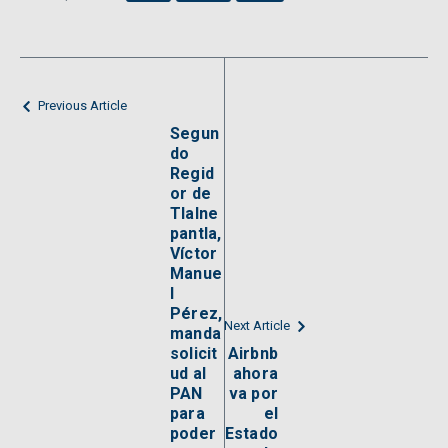
Previous Article
Segun
do
Regid
or de
Tlalne
pantla,
Víctor
Manue
l
Pérez,
Next Article
manda
solicit
Airbnb
ud al
ahora
PAN
va por
para
el
poder
Estado