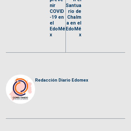
nir
Santua
COVID
rio de
-19 en
Chalm
el
a en el
EdoMé
EdoMé
x
x
Redacción Diario Edomex