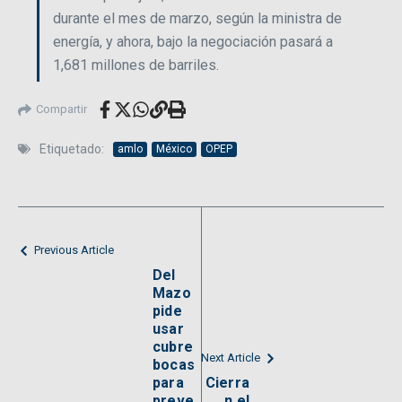
durante el mes de marzo, según la ministra de
energía, y ahora, bajo la negociación pasará a
1,681 millones de barriles.
Compartir
Etiquetado:
amlo
México
OPEP
Previous Article
Del
Mazo
pide
usar
cubre
Next Article
bocas
para
Cierra
preve
n el