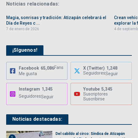
Noticias relacionadas:
Magia, sonrisas y tradición: Atizapán celebrará el
Crean vehíc
Día de Reyes c ...
explorar la f
7 de enero de 2026
4 de septiemb
¡Síguenos!
Fans
Facebook
65,086
X (Twitter)
1,248
Seguidores
Me gusta
Seguir
Instagram
1,345
Youtube
5,345
Suscriptores
Seguidores
Seguir
Suscribirse
Noticias destacadas:
Del cabildo al circo: Síndica de Atizapán
1