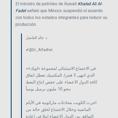
El ministro de petróleo de Kuwait
Khaled Ali Al-
Fadel
señaló que México suspendió el acuerdo
con todos los estados integrantes para reducir su
producción.
د. خالد الفاضل
✔
@Dr_Alfadhel
في الاجتماع الاستثنائي لمجموعة «اوبك+»
الذي انتهى 3 فجرا، المكسيك تعطل اتفاق
كافة الدول الاعضاء على خفض انتاج النفط
بنحو 10 مليون برميل يومياً
اجرت الكويت محادثات ماراثونية في الأيام
الماضية وخلال الاجتماع لخلق حالة من
التوافق بين الدول الاعضاء املا في اعادة