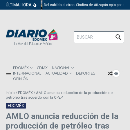
Saltar al contenido
ÚLTIMA HORA
Del cabildo al circo: Síndica de Atizapán opta por el r
Buscar:
La Voz del Estado de México
EDOMÉX
CDMX
NACIONAL
INTERNACIONAL
ACTUALIDAD
DEPORTES
OPINIÓN
Inicio
/
EDOMÉX
/
AMLO anuncia reducción de la producción de
petróleo tras acuerdo con la OPEP
EDOMÉX
AMLO anuncia reducción de la
producción de petróleo tras