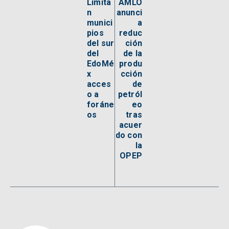
Limita
AMLO
n
anunci
munici
a
pios
reduc
del sur
ción
del
de la
EdoMé
produ
x
cción
acces
de
o a
petról
foráne
eo
os
tras
acuer
do con
la
OPEP