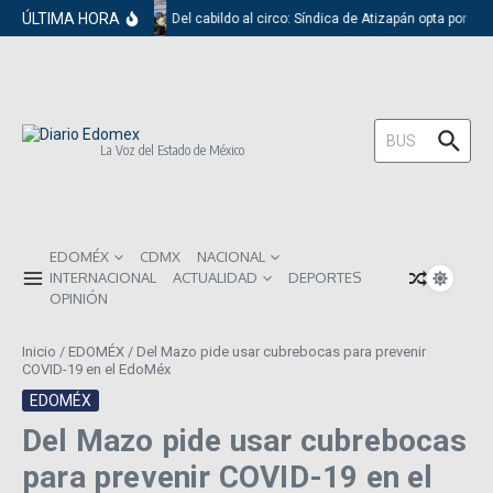
Saltar al contenido
ÚLTIMA HORA
Del cabildo al circo: Síndica de Atizapán opta por el 
Buscar:
La Voz del Estado de México
EDOMÉX
CDMX
NACIONAL
INTERNACIONAL
ACTUALIDAD
DEPORTES
OPINIÓN
Inicio
/
EDOMÉX
/
Del Mazo pide usar cubrebocas para prevenir
COVID-19 en el EdoMéx
EDOMÉX
Del Mazo pide usar cubrebocas
para prevenir COVID-19 en el