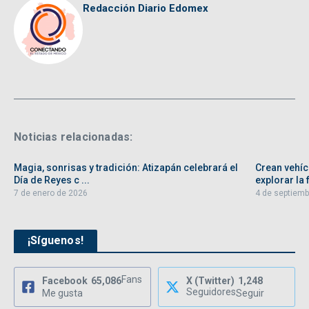
Redacción Diario Edomex
Noticias relacionadas:
Magia, sonrisas y tradición: Atizapán celebrará el
Crean vehíc
Día de Reyes c ...
explorar la f
7 de enero de 2026
4 de septiemb
¡Síguenos!
Fans
Facebook
65,086
X (Twitter)
1,248
Seguidores
Me gusta
Seguir