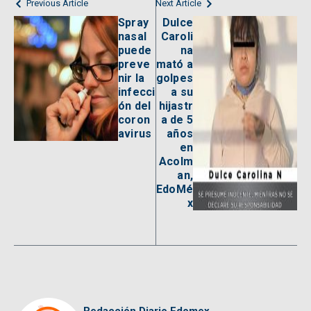
Previous Article
Next Article
Spray
Dulce
nasal
Caroli
puede
na
preve
mató a
nir la
golpes
infecci
a su
ón del
hijastr
coron
a de 5
avirus
años
en
Acolm
an,
EdoMé
x