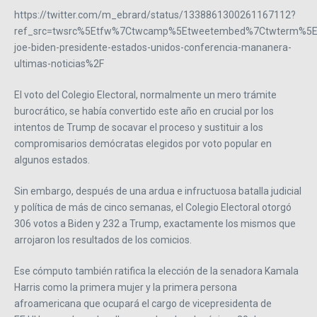
https://twitter.com/m_ebrard/status/1338861300261167112?
ref_src=twsrc%5Etfw%7Ctwcamp%5Etweetembed%7Ctwterm%5E1
joe-biden-presidente-estados-unidos-conferencia-mananera-
ultimas-noticias%2F
El voto del Colegio Electoral, normalmente un mero trámite
burocrático, se había convertido este año en crucial por los
intentos de Trump de socavar el proceso y sustituir a los
compromisarios demócratas elegidos por voto popular en
algunos estados.
Sin embargo, después de una ardua e infructuosa batalla judicial
y política de más de cinco semanas, el Colegio Electoral otorgó
306 votos a Biden y 232 a Trump, exactamente los mismos que
arrojaron los resultados de los comicios.
Ese cómputo también ratifica la elección de la senadora Kamala
Harris como la primera mujer y la primera persona
afroamericana que ocupará el cargo de vicepresidenta de