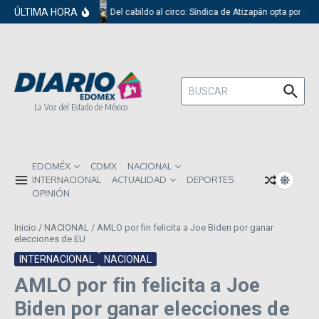
Saltar al contenido
ÚLTIMA HORA
Del cabildo al circo: Síndica de Atizapán opta por el 
Buscar:
La Voz del Estado de México
EDOMÉX
CDMX
NACIONAL
INTERNACIONAL
ACTUALIDAD
DEPORTES
OPINIÓN
Inicio
/
NACIONAL
/
AMLO por fin felicita a Joe Biden por ganar
elecciones de EU
INTERNACIONAL
NACIONAL
AMLO por fin felicita a Joe
Biden por ganar elecciones de