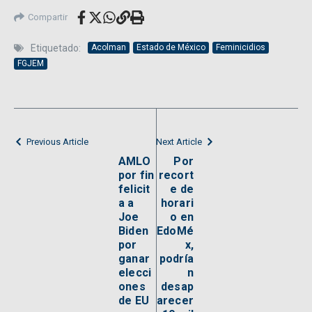
Compartir
Etiquetado:
Acolman
Estado de México
Feminicidios
FGJEM
Previous Article
Next Article
AMLO
Por
por fin
recort
felicit
e de
a a
horari
Joe
o en
Biden
EdoMé
por
x,
ganar
podría
elecci
n
ones
desap
de EU
arecer