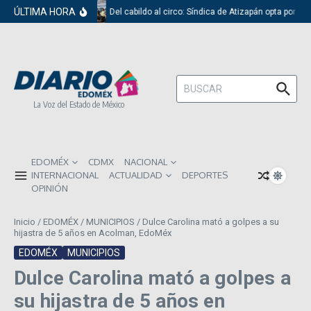
Saltar al contenido
ÚLTIMA HORA
Del cabildo al circo: Síndica de Atizapán opta por el
Buscar:
La Voz del Estado de México
EDOMÉX
CDMX
NACIONAL
INTERNACIONAL
ACTUALIDAD
DEPORTES
OPINIÓN
Inicio
/
EDOMÉX
/
MUNICIPIOS
/
Dulce Carolina mató a golpes a su
hijastra de 5 años en Acolman, EdoMéx
EDOMÉX
MUNICIPIOS
Dulce Carolina mató a golpes a
su hijastra de 5 años en