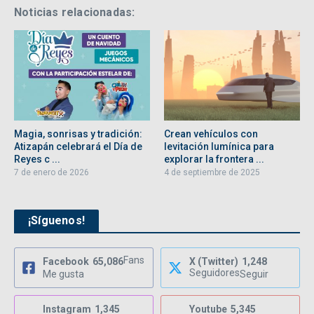
Noticias relacionadas:
Magia, sonrisas y tradición:
Crean vehículos con
Atizapán celebrará el Día de
levitación lumínica para
Reyes c ...
explorar la frontera ...
7 de enero de 2026
4 de septiembre de 2025
¡Síguenos!
Fans
Facebook
65,086
X (Twitter)
1,248
Seguidores
Me gusta
Seguir
Instagram
1,345
Youtube
5,345