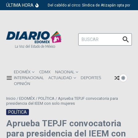
Saltar al contenido
ÚLTIMA HORA
Del cabildo al circo: Síndica de Atizapán opta por el 
Buscar:
La Voz del Estado de México
EDOMÉX
CDMX
NACIONAL
INTERNACIONAL
ACTUALIDAD
DEPORTES
OPINIÓN
Inicio
/
EDOMÉX
/
POLÍTICA
/
Aprueba TEPJF convocatoria para
presidencia del IEEM con solo mujeres
POLÍTICA
Aprueba TEPJF convocatoria
para presidencia del IEEM con