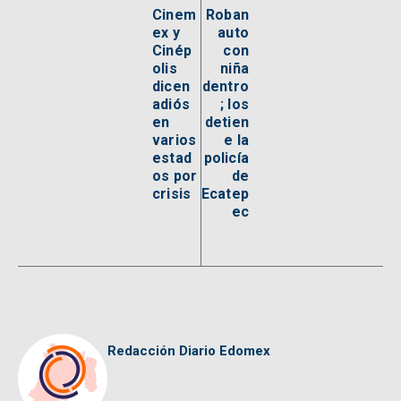
Cinem
Roban
ex y
auto
Cinép
con
olis
niña
dicen
dentro
adiós
; los
en
detien
varios
e la
estad
policía
os por
de
crisis
Ecatep
ec
Redacción Diario Edomex