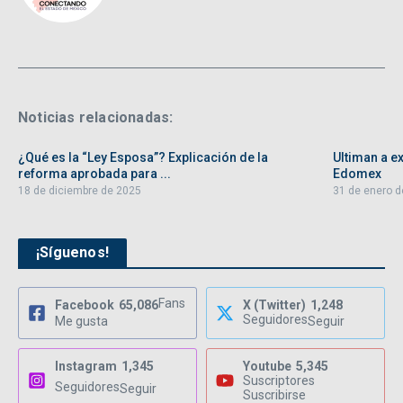
Noticias relacionadas:
¿Qué es la “Ley Esposa”? Explicación de la
Ultiman a ex
reforma aprobada para ...
Edomex
18 de diciembre de 2025
31 de enero d
¡Síguenos!
Fans
Facebook
65,086
X (Twitter)
1,248
Seguidores
Me gusta
Seguir
Instagram
1,345
Youtube
5,345
Suscriptores
Seguidores
Seguir
Suscribirse