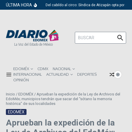
Saltar al contenido
ÚLTIMA HORA
Del cabildo al circo: Síndica de Atizapán opta por el 
Buscar:
La Voz del Estado de México
EDOMÉX
CDMX
NACIONAL
INTERNACIONAL
ACTUALIDAD
DEPORTES
OPINIÓN
Inicio
/
EDOMÉX
/
Aprueban la expedición de la Ley de Archivos del
EdoMéx; municipios tendrán que sacar del “sótano la memoria
histórica” de sus localidades
EDOMÉX
Aprueban la expedición de la