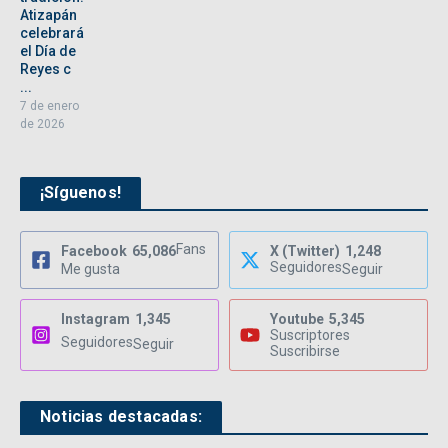
Atizapán
celebrará
el Día de
Reyes c
...
7 de enero
de 2026
¡Síguenos!
Fans
Facebook
65,086
X (Twitter)
1,248
Seguidores
Me gusta
Seguir
Instagram
1,345
Youtube
5,345
Suscriptores
Seguidores
Seguir
Suscribirse
Noticias destacadas: