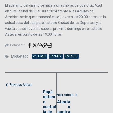
El adelanto del diseño se hace a unas horas de que Cruz Azul
dispute la final del Clausura 2024 frente a las Águilas del
América, serie que arrancará este jueves a las 20:00 horas en la
actual casa del equipo, el estadio Ciudad de los Deportes, y la
vuelta que se llevará a cabo el próximo domingo en el estadio
Azteca, en punto de las 19:00 horas.
Compartir
Etiquetado:
cruz azul
EdoMÉX
ESTADIO
Previous Article
Papá
Next Article
obtien
e
Atenta
custod
n
ia de
contra