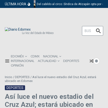
Saltar al contenido
ÚLTIMA HORA
Del cabildo al circo: Síndica de Atizapán opta por el 
Buscar:
La Voz del Estado de México
EDOMÉX
CDMX
NACIONAL
INTERNACIONAL
ACTUALIDAD
DEPORTES
OPINIÓN
Inicio
/
DEPORTES
/
Así luce el nuevo estadio del Cruz Azul; estará
ubicado en Edomex
DEPORTES
Así luce el nuevo estadio del
Cruz Azul; estará ubicado en