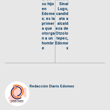
su hijo
Sinaí
en
Lugo,
Edome
candid
x; es la
ata a
primer
alcald
a que
esa de
otorga
Otzolo
n a un
tepec,
hombr
Edome
e
x
Redacción Diario Edomex