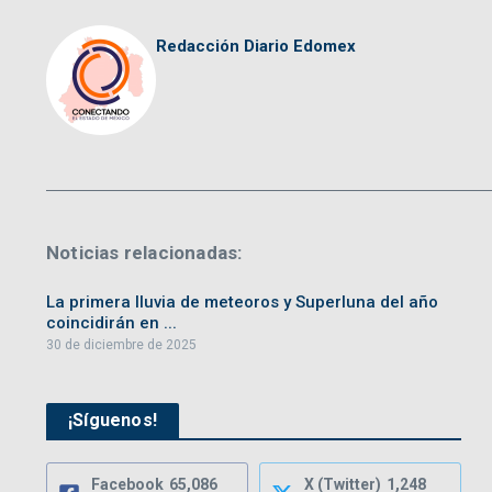
Redacción Diario Edomex
Noticias relacionadas:
La primera lluvia de meteoros y Superluna del año
coincidirán en ...
30 de diciembre de 2025
¡Síguenos!
Facebook
65,086
X (Twitter)
1,248