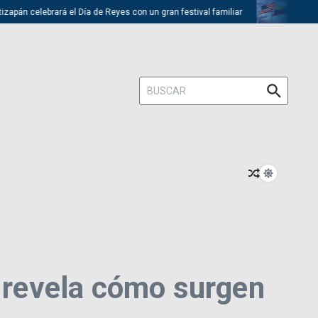
án celebrará el Día de Reyes con un gran festival familiar
Trump desc
Buscar:
o revela cómo surgen