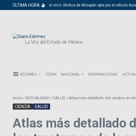
Saltar al contenido
ÚLTIMA HORA
Del cabildo al circo: Síndica de Atizapán opta por el ridículo durant
La Voz del Estado de México
EDOMÉX
CDMX
NACIONAL
INTERNACIONAL
ACTUA
Inicio
/
ACTUALIDAD
/
SALUD
/
Atlas más detallado del cerebro en de
CIENCIA
SALUD
Atlas más detallado d