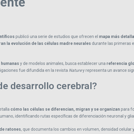
mente
ntíficos
publicó una serie de estudios que ofrecen el
mapa más detalla
an la evolución de las células madre neurales
durante las primeras e
s humanas
y de modelos animales, busca establecer una
referencia gl
igaciones fue difundida en la revista
Nature
y representa un avance sign
de desarrollo cerebral?
etalla
cómo las células se diferencian, migran y se organizan
para fo
umano, identificando rutas específicas de diferenciación neuronal y glial
 de ratones
, que documenta los cambios en volumen, densidad celular y