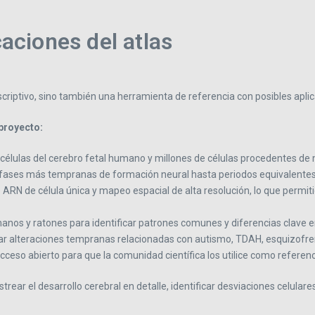
caciones del atlas
criptivo, sino también una herramienta de referencia con posibles aplica
proyecto:
 células del cerebro fetal humano y millones de células procedentes de
as fases más tempranas de formación neural hasta periodos equivalente
e ARN de célula única y mapeo espacial de alta resolución, lo que permit
manos y ratones para identificar patrones comunes y diferencias clave e
ar alteraciones tempranas relacionadas con autismo, TDAH, esquizofreni
cceso abierto para que la comunidad científica los utilice como referenc
rear el desarrollo cerebral en detalle, identificar desviaciones celulare