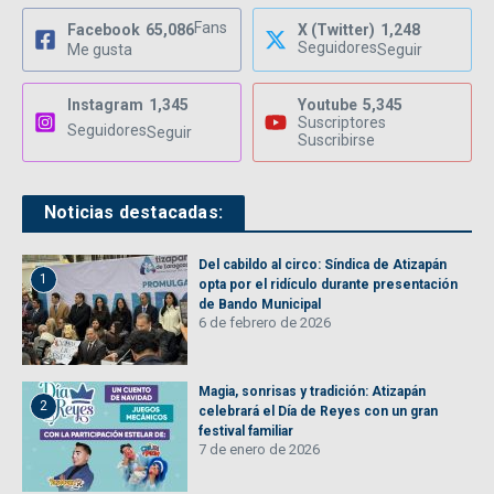
Fans
Facebook
65,086
X (Twitter)
1,248
Seguidores
Me gusta
Seguir
Instagram
1,345
Youtube
5,345
Suscriptores
Seguidores
Seguir
Suscribirse
Noticias destacadas:
Del cabildo al circo: Síndica de Atizapán
1
opta por el ridículo durante presentación
de Bando Municipal
6 de febrero de 2026
Magia, sonrisas y tradición: Atizapán
2
celebrará el Día de Reyes con un gran
festival familiar
7 de enero de 2026