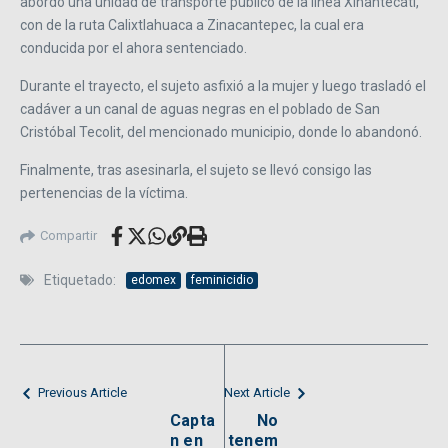
abordó una unidad de transporte público de la línea Xinantecátl,
con de la ruta Calixtlahuaca a Zinacantepec, la cual era
conducida por el ahora sentenciado.
Durante el trayecto, el sujeto asfixió a la mujer y luego trasladó el
cadáver a un canal de aguas negras en el poblado de San
Cristóbal Tecolit, del mencionado municipio, donde lo abandonó.
Finalmente, tras asesinarla, el sujeto se llevó consigo las
pertenencias de la víctima.
Compartir
Etiquetado:
edomex
feminicidio
Previous Article
Next Article
Capta
No
n en
tenem