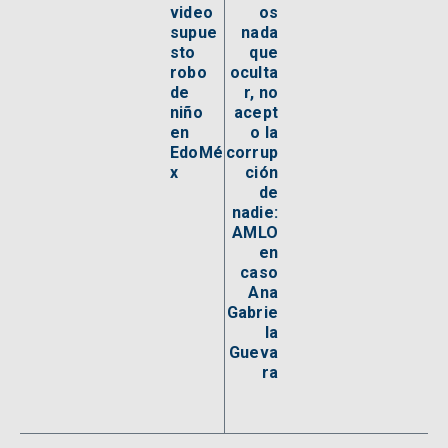
video
os
supue
nada
sto
que
robo
oculta
de
r, no
niño
acept
en
o la
EdoMé
corrup
x
ción
de
nadie:
AMLO
en
caso
Ana
Gabrie
la
Gueva
ra