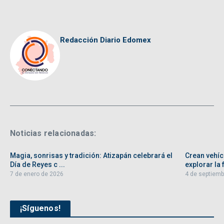
Redacción Diario Edomex
Noticias relacionadas:
Magia, sonrisas y tradición: Atizapán celebrará el
Crean vehíc
Día de Reyes c ...
explorar la f
7 de enero de 2026
4 de septiemb
¡Síguenos!