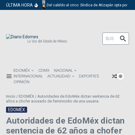
Saltar al contenido
ÚLTIMA HORA
Del cabildo al circo: Síndica de Atizapán opta por el 
Buscar:
La Voz del Estado de México
EDOMÉX
CDMX
NACIONAL
INTERNACIONAL
ACTUALIDAD
DEPORTES
OPINIÓN
Inicio
/
EDOMÉX
/
Autoridades de EdoMéx dictan sentencia de 62
años a chofer acusado de feminicidio de una usuaria
EDOMÉX
Autoridades de EdoMéx dictan
sentencia de 62 años a chofer