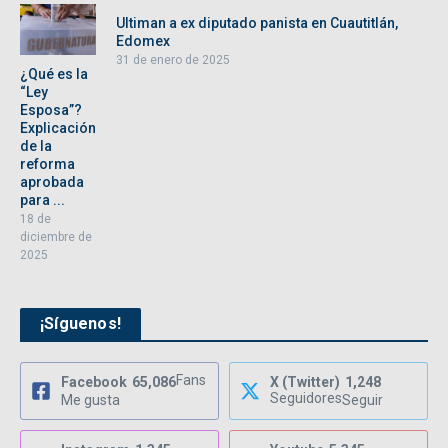
Ultiman a ex diputado panista en Cuautitlán,
Edomex
31 de enero de 2025
¿Qué es la
“Ley
Esposa”?
Explicación
de la
reforma
aprobada
para ...
18 de
diciembre de
2025
¡Síguenos!
Fans
Facebook
65,086
X (Twitter)
1,248
Seguidores
Me gusta
Seguir