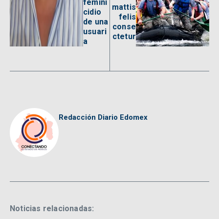
femini
mattis
cidio
felis
de una
conse
usuari
ctetur
a
Redacción Diario Edomex
Noticias relacionadas: