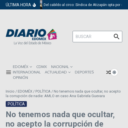
Saltar al contenido
ÚLTIMA HORA
Del cabildo al circo: Síndica de Atizapán opta por el 
Buscar:
La Voz del Estado de México
EDOMÉX
CDMX
NACIONAL
INTERNACIONAL
ACTUALIDAD
DEPORTES
OPINIÓN
Inicio
/
EDOMÉX
/
POLÍTICA
/
No tenemos nada que ocultar, no acepto
la corrupción de nadie: AMLO en caso Ana Gabriela Guevara
POLÍTICA
No tenemos nada que ocultar,
no acepto la corrupción de