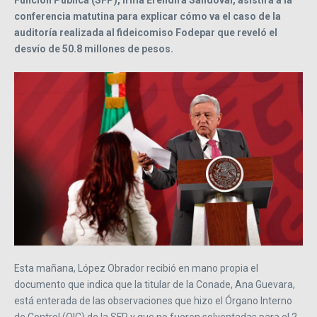
Función Pública (SFP), Irma Eréndira Sandoval, asistirá a la
conferencia matutina para explicar cómo va el caso de la
auditoría realizada al fideicomiso Fodepar que reveló el
desvío de 50.8 millones de pesos.
Esta mañana, López Obrador recibió en mano propia el
documento que indica que la titular de la Conade, Ana Guevara,
está enterada de las observaciones que hizo el Órgano Interno
de Control (OIC) de la SFP y que no fueron solventadas para el 2