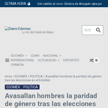
Saltar al contenido
ÚLTIMA HORA
Del cabildo al circo: Síndica de Atizapán opta por el 
Buscar:
La Voz del Estado de México
EDOMÉX
CDMX
NACIONAL
INTERNACIONAL
ACTUALIDAD
DEPORTES
OPINIÓN
Inicio
/
EDOMÉX
/
POLÍTICA
/
Avasallan hombres la paridad de género
tras las elecciones en el EdoMéx
EDOMÉX
POLÍTICA
Avasallan hombres la paridad
de género tras las elecciones