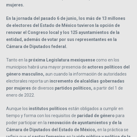
mujeres.
En la jornada del pasado 6 de junio, los más de 13 millones
de electores del Estado de México tuvieron la opción de
renovar el Congreso local y los 125 ayuntamientos de la
entidad, además de votar por sus representantes en la
Cámara de Diputados federal.
Tanto en la
próxima Legislatura mexiquense
como en los
municipios habrá una mayor presencia de
actores políticos del
género masculino,
aun cuando la información de autoridades
electorales reporta un
incremento de alcaldías gobernadas
por mujeres
de diversos
partidos políticos,
a partir del 1 de
enero de 2022.
Aunque los
institutos políticos
están obligados a cumplir en
tiempo y forma con los requisitos de
paridad de género
para
poder participar en la
renovación de ayuntamientos y de la
Cámara de Diputados del Estado de México,
en la práctica se
refleja que el
sector femenino
en la
vida pública y política de la