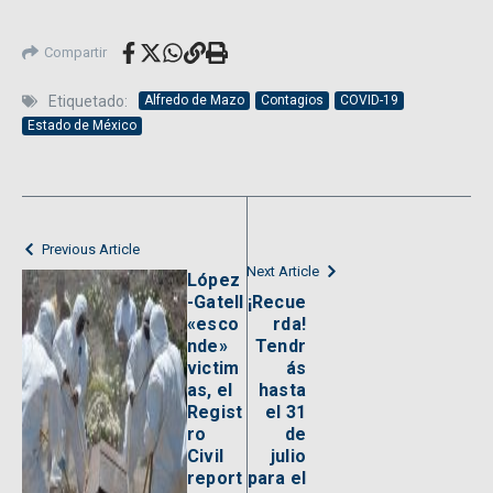
Compartir
Etiquetado:
Alfredo de Mazo
Contagios
COVID-19
Estado de México
Previous Article
Next Article
López
-Gatell
¡Recue
«esco
rda!
nde»
Tendr
victim
ás
as, el
hasta
Regist
el 31
ro
de
Civil
julio
report
para el