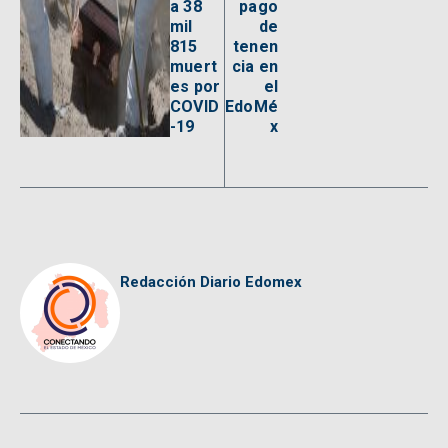
a 38
pago
mil
de
815
tenen
muert
cia en
es por
el
COVID
EdoMé
-19
x
Redacción Diario Edomex