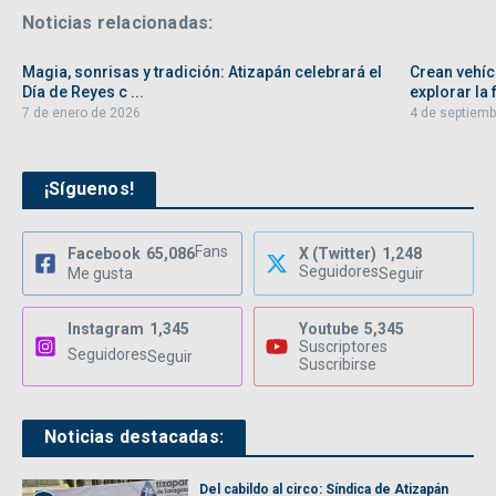
Noticias relacionadas:
Magia, sonrisas y tradición: Atizapán celebrará el
Crean vehíc
Día de Reyes c ...
explorar la f
7 de enero de 2026
4 de septiemb
¡Síguenos!
Fans
Facebook
65,086
X (Twitter)
1,248
Seguidores
Me gusta
Seguir
Instagram
1,345
Youtube
5,345
Suscriptores
Seguidores
Seguir
Suscribirse
Noticias destacadas:
Del cabildo al circo: Síndica de Atizapán