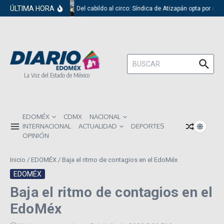
Saltar al contenido
ÚLTIMA HORA
Del cabildo al circo: Síndica de Atizapán opta por el 
Buscar:
La Voz del Estado de México
EDOMÉX
CDMX
NACIONAL
INTERNACIONAL
ACTUALIDAD
DEPORTES
OPINIÓN
Inicio
/
EDOMÉX
/
Baja el ritmo de contagios en el EdoMéx
EDOMÉX
Baja el ritmo de contagios en el
EdoMéx