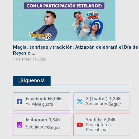
Magia, sonrisas y tradición: Atizapán celebrará el Día de
Reyes c ...
7 de enero de 2026
¡Síguenos!
Facebook
65,086
X (Twitter)
1,248
Fans
Seguidores
Me gusta
Seguir
Instagram
1,345
Youtube
5,345
Suscriptores
Seguidores
Seguir
Suscribirse