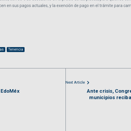
en en sus pagos actuales, y la exención de pago en el trámite para camb
zas
Tenencia
Next Article
el EdoMéx
Ante crisis, Cong
municipios reciba