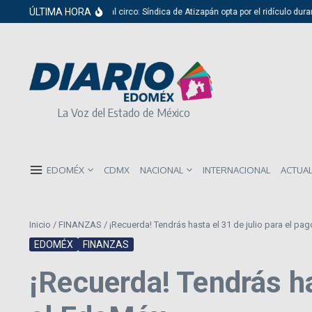
Saltar al contenido
ÚLTIMA HORA
Del cabildo al circo: Síndica de Atizapán opta por el ridículo durante pres
La Voz del Estado de México
EDOMÉX
CDMX
NACIONAL
INTERNACIONAL
ACTUA
Inicio
/
FINANZAS
/
¡Recuerda! Tendrás hasta el 31 de julio para el pa
EDOMÉX
FINANZAS
¡Recuerda! Tendrás ha