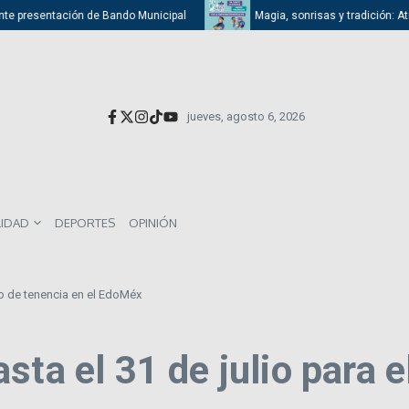
entación de Bando Municipal
Magia, sonrisas y tradición: Atizapán cel
jueves, agosto 6, 2026
LIDAD
DEPORTES
OPINIÓN
go de tenencia en el EdoMéx
sta el 31 de julio para 