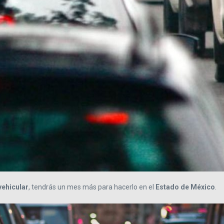
vehicular
, tendrás un mes más para hacerlo en el
Estado de México
.