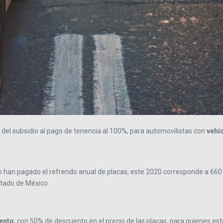
del subsidio al pago de tenencia al 100%, para automovilistas con
vehí
 han pagado el refrendo anual de placas, este 2020 corresponde a 660 
Estado de México.
ento
, con 50% de descuento en el precio de las placas, para quienes est