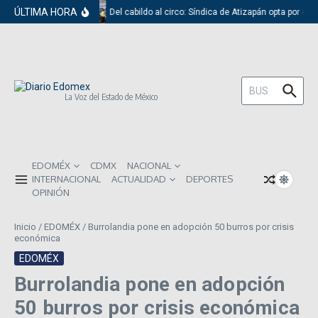
Saltar al contenido
ÚLTIMA HORA
Del cabildo al circo: Síndica de Atizapán opta por el 
Buscar:
La Voz del Estado de México
EDOMÉX
CDMX
NACIONAL
INTERNACIONAL
ACTUALIDAD
DEPORTES
OPINIÓN
Inicio
/
EDOMÉX
/
Burrolandia pone en adopción 50 burros por crisis
económica
EDOMÉX
Burrolandia pone en adopción
50 burros por crisis económica