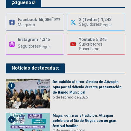
¡Síguenos!
Fans
Facebook
65,086
X (Twitter)
1,248
Seguidores
Me gusta
Seguir
Instagram
1,345
Youtube
5,345
Suscriptores
Seguidores
Seguir
Suscribirse
Noticias destacadas:
Del cabildo al circo: Síndica de Atizapán
1
opta por el ridículo durante presentación
de Bando Municipal
6 de febrero de 2026
Magia, sonrisas y tradición: Atizapán
2
celebrará el Día de Reyes con un gran
festival familiar
7 de enero de 2026