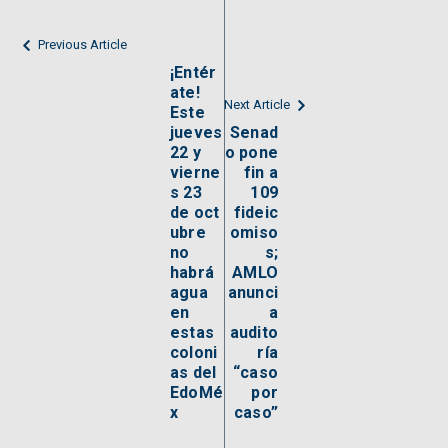
Previous Article
¡Entér
ate!
Next Article
Este
jueves
Senad
22 y
o pone
vierne
fin a
s 23
109
de oct
fideic
ubre
omiso
no
s;
habrá
AMLO
agua
anunci
en
a
estas
audito
coloni
ría
as del
“caso
EdoMé
por
x
caso”