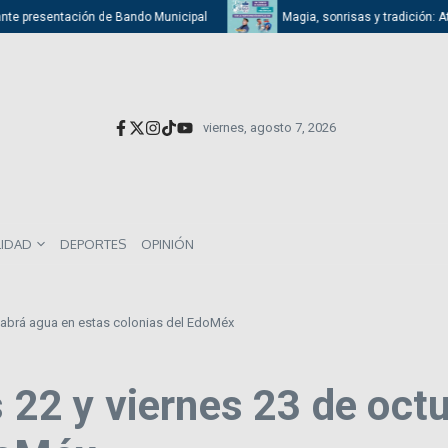
sentación de Bando Municipal
Magia, sonrisas y tradición: Atizapán cel
viernes, agosto 7, 2026
LIDAD
DEPORTES
OPINIÓN
o habrá agua en estas colonias del EdoMéx
s 22 y viernes 23 de oct