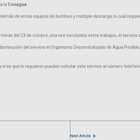
a la
Conagua
.
además de en los equipos de bombeo y múltiple descarga, lo cual requier
0 horas del 23 de octubre, una vez concluidos estos trabajos, el servici
a disminución del servicio el Organismo Descentralizado de Agua Potable
y si es que lo requieren pueden solicitar este servicio al número telefó
Next Article