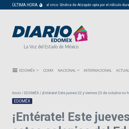
Saltar al contenido
ÚLTIMA HORA
Del cabildo al circo: Síndica de Atizapán opta por el ridículo durante pre
La Voz del Estado de México
EDOMÉX
CDMX
NACIONAL
INTERNACIONAL
ACTUA
Inicio
/
EDOMÉX
/
¡Entérate! Este jueves 22 y viernes 23 de octubre n
EDOMÉX
¡Entérate! Este jueve