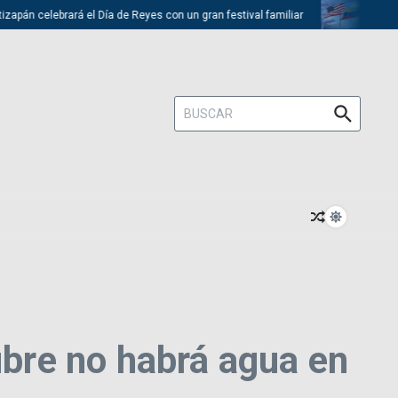
ebrará el Día de Reyes con un gran festival familiar
Trump descarta 
Buscar:
ubre no habrá agua en