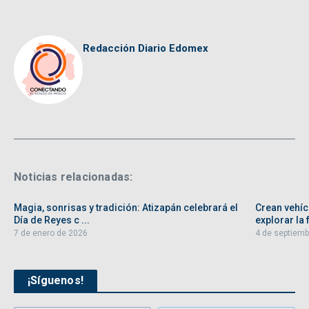
Redacción Diario Edomex
Noticias relacionadas:
Magia, sonrisas y tradición: Atizapán celebrará el
Crean vehíc
Día de Reyes c ...
explorar la f
7 de enero de 2026
4 de septiemb
¡Síguenos!