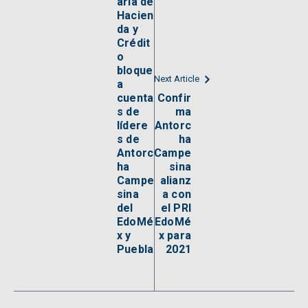
aría de
Hacien
da y
Crédit
o
bloque
Next Article
a
cuenta
Confir
s de
ma
lídere
Antorc
s de
ha
Antorc
Campe
ha
sina
Campe
alianz
sina
a con
del
el PRI
EdoMé
EdoMé
x y
x para
Puebla
2021