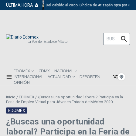
Saltar al contenido
ÚLTIMA HORA
Del cabildo al circo: Síndica de Atizapán opta por el r
Buscar:
La Voz del Estado de México
EDOMÉX
CDMX
NACIONAL
INTERNACIONAL
ACTUALIDAD
DEPORTES
OPINIÓN
Inicio
/
EDOMÉX
/
¿Buscas una oportunidad laboral? Participa en la
Feria de Empleo Virtual para Jóvenes Estado de México 2020
EDOMÉX
¿Buscas una oportunidad
laboral? Participa en la Feria de