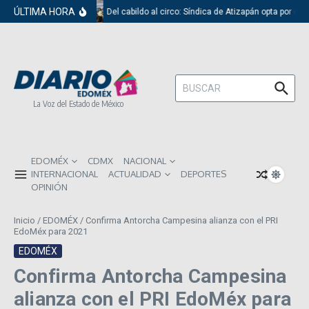
Saltar al contenido
ÚLTIMA HORA
Del cabildo al circo: Síndica de Atizapán opta por el 
Buscar:
La Voz del Estado de México
EDOMÉX
CDMX
NACIONAL
INTERNACIONAL
ACTUALIDAD
DEPORTES
OPINIÓN
Inicio
/
EDOMÉX
/
Confirma Antorcha Campesina alianza con el PRI
EdoMéx para 2021
EDOMÉX
Confirma Antorcha Campesina
alianza con el PRI EdoMéx para