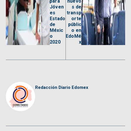
para
nuevo
Jóven
s de
es
transp
Estado
orte
de
públic
Méxic
o en
o
EdoMé
2020
x
Redacción Diario Edomex